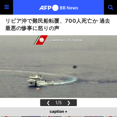
リビア沖で難民船転覆、700人死亡か 過去
最悪の惨事に怒りの声
❮
1/5
❯
caption +