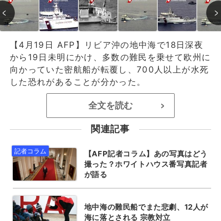
【4月19日 AFP】リビア沖の地中海で18日深夜
から19日未明にかけ、多数の難民を乗せて欧州に
向かっていた密航船が転覆し、700人以上が水死
した恐れがあることが分かった。
全文を読む
>
関連記事
【AFP記者コラム】あの写真はどう
撮った？ホワイトハウス番写真記者
が語る
地中海の難民船でまた悲劇、12人が
海に落とされる 宗教対立