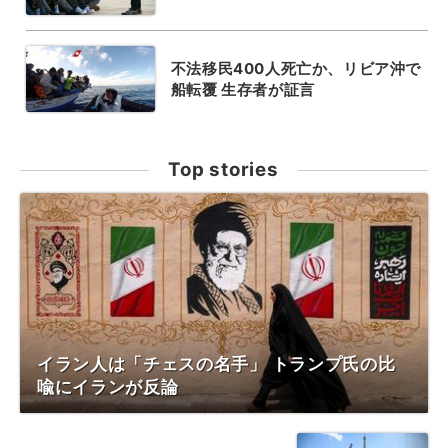
不法移民400人死亡か、リビア沖で
船転覆 生存者が証言
Top stories
イラン人は「チェスの名手」 トランプ氏の比
喩にイランが反論