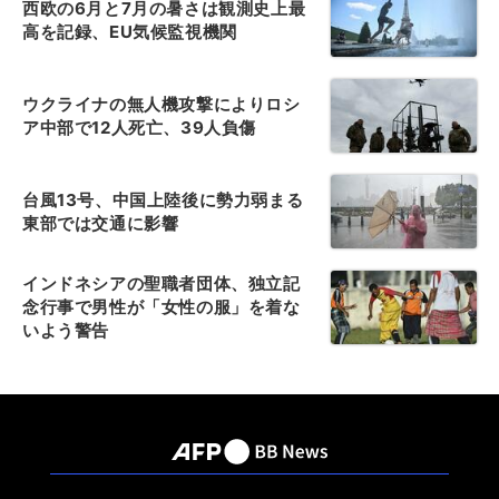
西欧の6月と7月の暑さは観測史上最
高を記録、EU気候監視機関
ウクライナの無人機攻撃によりロシ
ア中部で12人死亡、39人負傷
台風13号、中国上陸後に勢力弱まる
東部では交通に影響
インドネシアの聖職者団体、独立記
念行事で男性が「女性の服」を着な
いよう警告