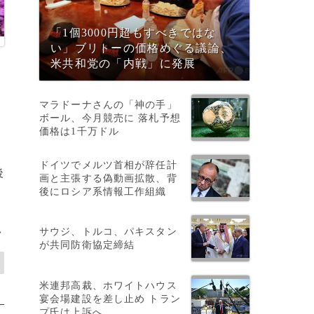
「1個3000円超もすべきではな
い」ブリトーの価格めぐる議論、
米共和党の「内戦」に発展
マラドーナさんの「神の手」
ボール、今月競売に 落札予想
価格は1千万ドル
ドイツでメルツ首相が辞任計
後
画と主張する偽動画拡散、背
後にロシア系情報工作組織
サウジ、トルコ、パキスタン
>
が共同防衛協定締結
米連邦高裁、ホワイトハウス
宴会場建設を差し止め トラン
プ氏は上訴へ