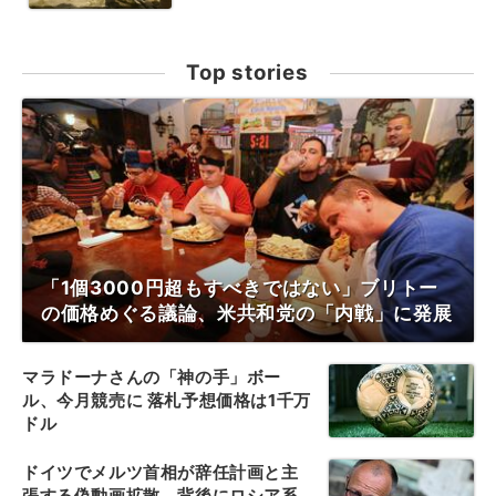
Top stories
「1個3000円超もすべきではない」ブリトー
の価格めぐる議論、米共和党の「内戦」に発展
マラドーナさんの「神の手」ボー
ル、今月競売に 落札予想価格は1千万
ドル
ドイツでメルツ首相が辞任計画と主
張する偽動画拡散、背後にロシア系