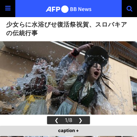
少女らに水浴びせ復活祭祝賀、スロバキア
の伝統行事
❮
1/8
❯
caption +