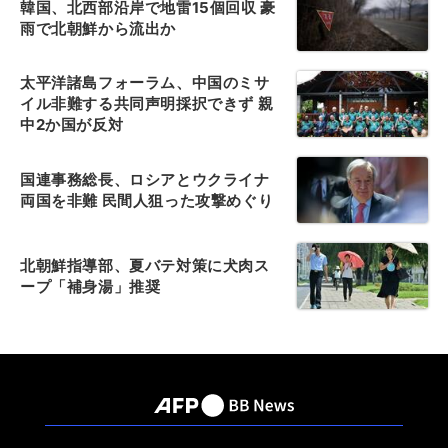
韓国、北西部沿岸で地雷15個回収 豪
雨で北朝鮮から流出か
太平洋諸島フォーラム、中国のミサ
イル非難する共同声明採択できず 親
中2か国が反対
国連事務総長、ロシアとウクライナ
両国を非難 民間人狙った攻撃めぐり
北朝鮮指導部、夏バテ対策に犬肉ス
ープ「補身湯」推奨