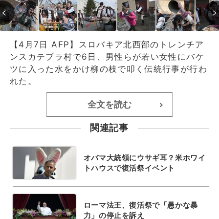
【4月7日 AFP】スロバキア北西部のトレンチア
ンスカテプラ村で6日、男性らが若い女性にバケ
ツに入った水をかけ柳の枝で叩く伝統行事が行わ
れた。
全文を読む
>
関連記事
オバマ大統領にウサギ耳？米ホワイ
トハウスで復活祭イベント
ローマ法王、復活祭で「愚かな暴
力」の停止を訴え