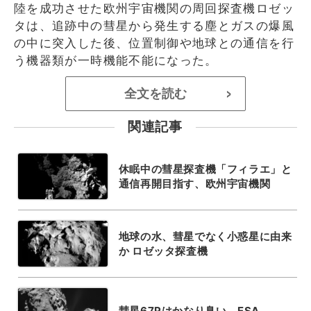
陸を成功させた欧州宇宙機関の周回探査機ロゼッ
タは、追跡中の彗星から発生する塵とガスの爆風
の中に突入した後、位置制御や地球との通信を行
う機器類が一時機能不能になった。
全文を読む
>
関連記事
休眠中の彗星探査機「フィラエ」と
通信再開目指す、欧州宇宙機関
地球の水、彗星でなく小惑星に由来
か ロゼッタ探査機
彗星67Pはかなり臭い、ESA