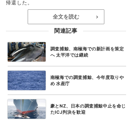
帰還した。
全文を読む
>
関連記事
調査捕鯨、南極海での新計画を策定
へ 太平洋では継続
南極海での調査捕鯨、今年度取りや
め 水産庁
豪とNZ、日本の調査捕鯨中止を命じ
たICJ判決を歓迎