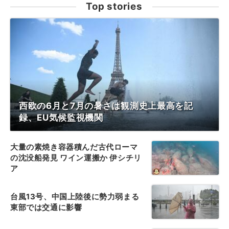
Top stories
西欧の6月と7月の暑さは観測史上最高を記
録、EU気候監視機関
大量の素焼き容器積んだ古代ローマ
の沈没船発見 ワイン運搬か 伊シチリ
ア
台風13号、中国上陸後に勢力弱まる
東部では交通に影響