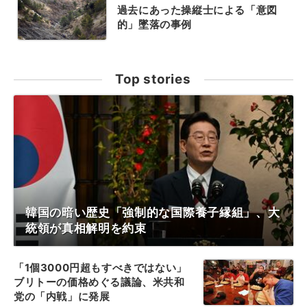
過去にあった操縦士による「意図
的」墜落の事例
Top stories
韓国の暗い歴史「強制的な国際養子縁組」、大
統領が真相解明を約束
「1個3000円超もすべきではない」
ブリトーの価格めぐる議論、米共和
党の「内戦」に発展