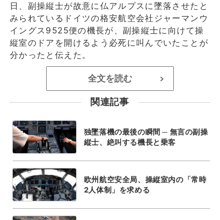
日、副操縦士が故意に仏アルプスに墜落させたと
みられているドイツの格安航空会社ジャーマンウ
イングス9525便の機長が、副操縦士に向けて操
縦室のドアを開けるよう必死に叫んでいたことが
分かったと伝えた。
全文を読む
>
関連記事
独墜落機の最後の瞬間 ─ 無言の副操
縦士、絶叫する機長と乗客
欧州航空安全局、操縦室内の「常時
2人体制」を求める