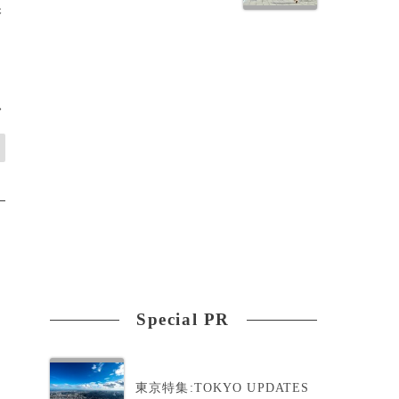
保
>
Special PR
東京特集:TOKYO UPDATES