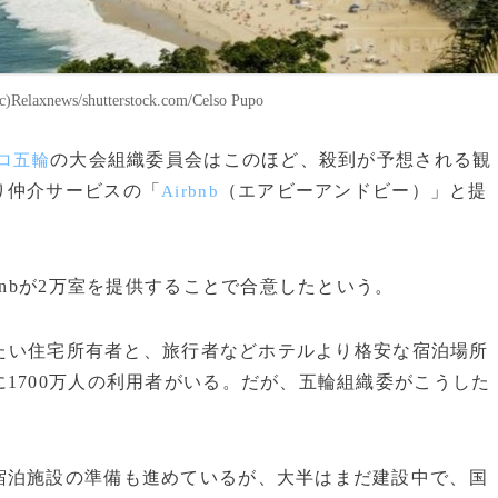
hutterstock.com/Celso Pupo
の大会組織委員会はこのほど、殺到が予想される観
ロ五輪
り仲介サービスの「
（エアビーアンドビー）」と提
Airbnb
nbが2万室を提供することで合意したという。
したい住宅所有者と、旅行者などホテルより格安な宿泊場所
1700万人の利用者がいる。だが、五輪組織委がこうした
泊施設の準備も進めているが、大半はまだ建設中で、国