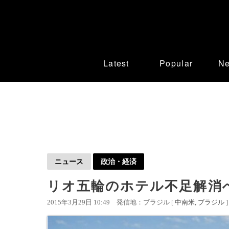
Latest
Popular
N
ニュース
政治・経済
リオ五輪のホテル不足解消
2015年3月29日 10:49
発信地：ブラジル [
中南米
ブラジル
]