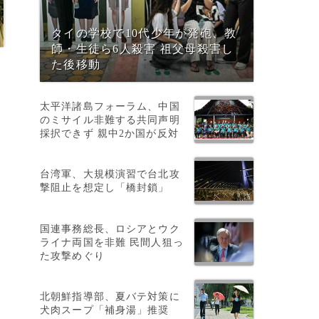
タイの学校で10代少年が発砲、教
師・生徒ら6人殺害 祖父母殺害し
た後移動
太平洋諸島フォーラム、中国
のミサイル非難する共同声明
採択できず 親中2か国が反対
台湾軍、大規模演習で台北攻
撃阻止を想定し「橋封鎖」
国連事務総長、ロシアとウク
ライナ両国を非難 民間人狙っ
た攻撃めぐり
北朝鮮指導部、夏バテ対策に
犬肉スープ「補身湯」推奨