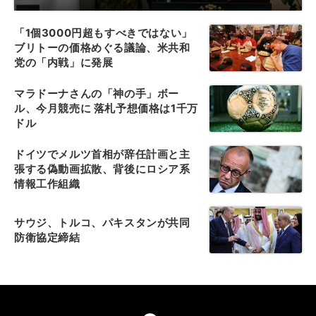
「1個3000円超もすべきではない」
ブリトーの価格めぐる議論、米共和
党の「内戦」に発展
マラドーナさんの「神の手」ボー
ル、今月競売に 落札予想価格は1千万
ドル
ドイツでメルツ首相が辞任計画と主
張する偽動画拡散、背後にロシア系
情報工作組織
サウジ、トルコ、パキスタンが共同
防衛協定締結