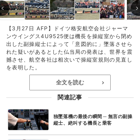
【3月27日 AFP】ドイツ格安航空会社ジャーマ
ンウイングス4U9525便は機長を操縦室から閉め
出した副操縦士によって「意図的に」墜落させら
れた疑いがあるとした仏当局の発表は、世界を震
撼させ、航空各社は相次いで操縦室規則の見直し
を表明した。
全文を読む
>
関連記事
独墜落機の最後の瞬間 ─ 無言の副操
縦士、絶叫する機長と乗客