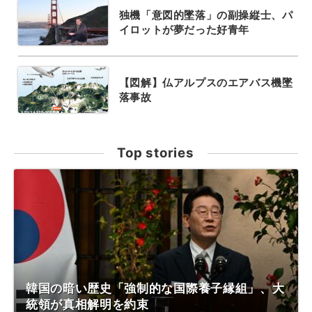
独機「意図的墜落」の副操縦士、パ
イロットが夢だった好青年
【図解】仏アルプスのエアバス機墜
落事故
Top stories
韓国の暗い歴史「強制的な国際養子縁組」、大
統領が真相解明を約束