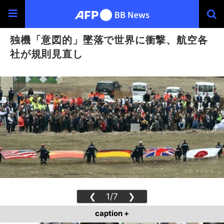
独機「意図的」墜落で世界に衝撃、航空各
社が規則見直し
❮
1/7
❯
caption +