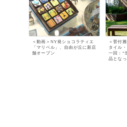
＜動画＞NY発ショコラティエ
＜菅付雅
「マリベル」、自由が丘に新店
タイル・
舗オープン
一回：“
品となっ