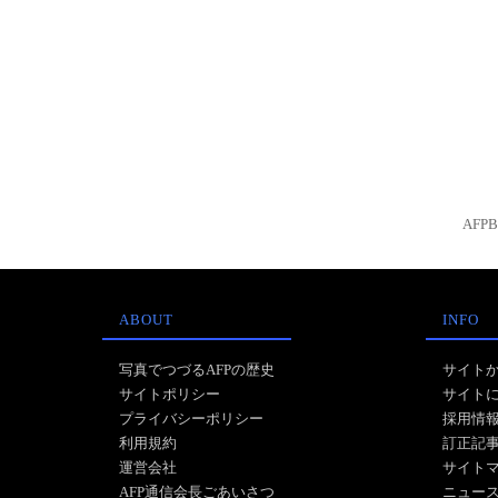
AFP
ABOUT
INFO
写真でつづるAFPの歴史
サイト
サイトポリシー
サイト
プライバシーポリシー
採用情
利用規約
訂正記
運営会社
サイト
AFP通信会長ごあいさつ
ニュー