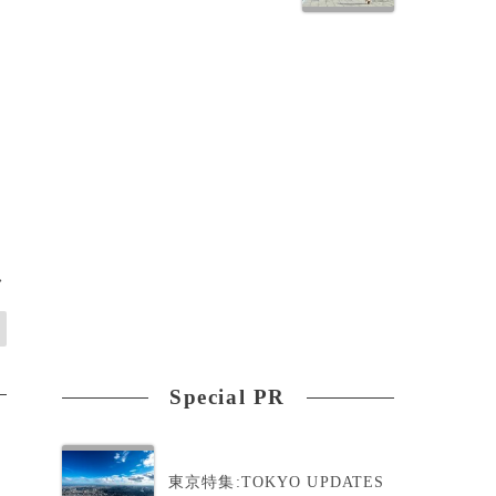
>
Special PR
東京特集:TOKYO UPDATES