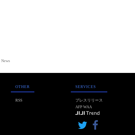
News
OTHER
SERVICES
RSS
プレスリリース
AFP WAA