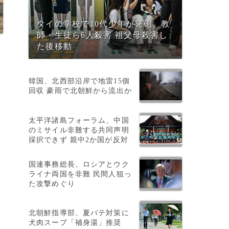
タイの学校で10代少年が発砲、教
師・生徒ら6人殺害 祖父母殺害し
た後移動
韓国、北西部沿岸で地雷15個
回収 豪雨で北朝鮮から流出か
太平洋諸島フォーラム、中国
のミサイル非難する共同声明
採択できず 親中2か国が反対
国連事務総長、ロシアとウク
ライナ両国を非難 民間人狙っ
た攻撃めぐり
北朝鮮指導部、夏バテ対策に
犬肉スープ「補身湯」推奨