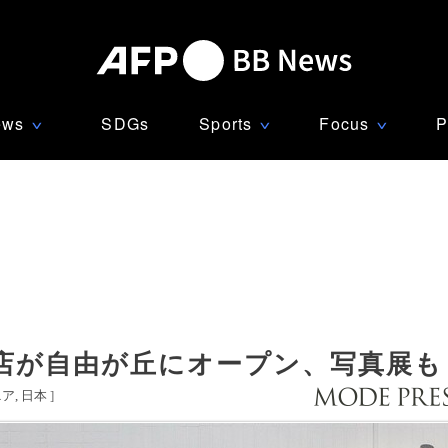
ews
SDGs
Sports
Focus
P
∨
∨
∨
店が自由が丘にオープン、写真展も
ニア
日本
]