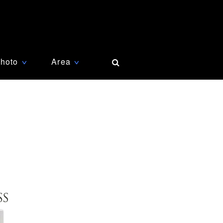
hoto
Area
∨
∨