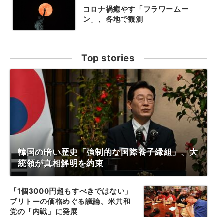
コロナ禍癒やす「フラワームー
ン」、各地で観測
Top stories
韓国の暗い歴史「強制的な国際養子縁組」、大
統領が真相解明を約束
「1個3000円超もすべきではない」
ブリトーの価格めぐる議論、米共和
党の「内戦」に発展