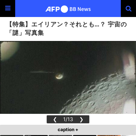
【特集】エイリアン？それとも…？ 宇宙の
「謎」写真集
❮
1/13
❯
caption +