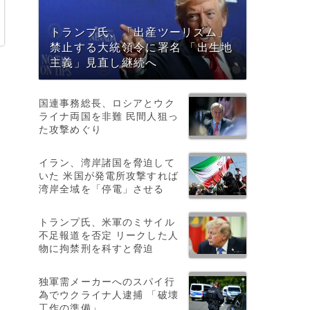
トランプ氏、「出産ツーリズム」
禁止する大統領令に署名 「出生地
主義」見直し継続へ
国連事務総長、ロシアとウク
ライナ両国を非難 民間人狙っ
た攻撃めぐり
イラン、湾岸諸国を脅迫して
いた 米国が発電所攻撃すれば
湾岸全域を「停電」させる
トランプ氏、米軍のミサイル
不足報道を否定 リークした人
物に拘禁刑を科すと脅迫
独軍需メーカーへのスパイ行
為でウクライナ人逮捕 「破壊
工作の準備」