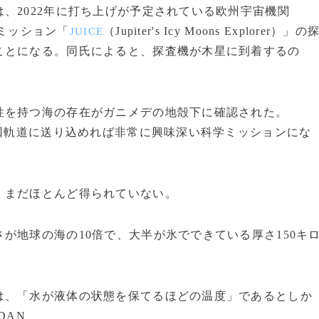
、2022年に打ち上げが予定されている欧州宇宙機関
ミッション「
（Jupiter's Icy Moons Explorer）」の
JUICE
ことになる。同氏によると、探査機が木星に到着するの
性を持つ海の存在がガニメデの地殻下に確認された。
周回軌道に送り込めれば非常に興味深い科学ミッションにな
まだほとんど得られていない。
地球の海の10倍で、大半が氷でできている厚さ150キ
、「水が液体の状態を保てるほどの温度」であるとしか
DAN