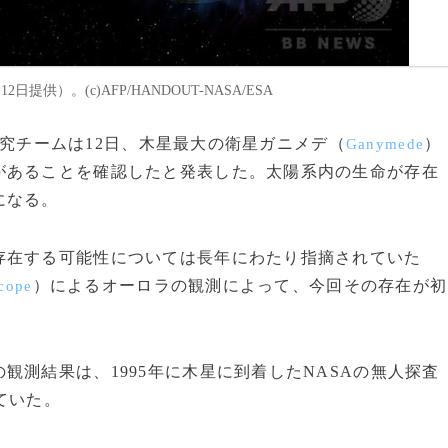
供）。(c)AFP/HANDOUT-NASA/ESA
究チームは12日、木星最大の衛星ガニメデ（
）
Ganymede
があることを確認したと発表した。太陽系内の生命が存在
になる。
在する可能性については長年にわたり指摘されていた
）によるオーロラの観測によって、今回その存在が初
cope
測結果は、1995年に木星に到着したNASAの無人探査
ていた。