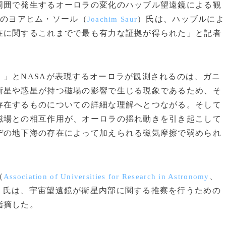
囲で発生するオーロラの変化のハッブル望遠鏡による観
のヨアヒム・ソール（
）氏は、ハッブルによ
Joachim Saur
在に関するこれまでで最も有力な証拠が得られた」と記者
」とNASAが表現するオーロラが観測されるのは、ガニ
衛星や惑星が持つ磁場の影響で生じる現象であるため、そ
存在するものについての詳細な理解へとつながる。そして
磁場との相互作用が、オーロラの揺れ動きを引き起こして
デの地下海の存在によって加えられる磁気摩擦で弱められ
（
、
Association of Universities for Research in Astronomy
）氏は、宇宙望遠鏡が衛星内部に関する推察を行うための
指摘した。