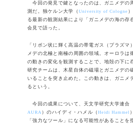
今回の発見で鍵となったのは、ガニメデの周
測だ。独ケルン大学（
）
University of Cologne
る最新の観測結果により「ガニメデの海の存
会見で語った。
「リボン状に輝く高温の帯電ガス（プラズマ）
メデの北極と南極の周囲の領域。オーロラは
の動きの変化を観測することで、地殻の下に
研究チームは、木星自体の磁場とガニメデの
いることを突き止めた。この動きは、ガニメ
るという。
今回の成果について、天文学研究大学連合
）のハイディ・ハメル（
AURA
Heidi Hammel
「強力なツール」になる可能性があることを