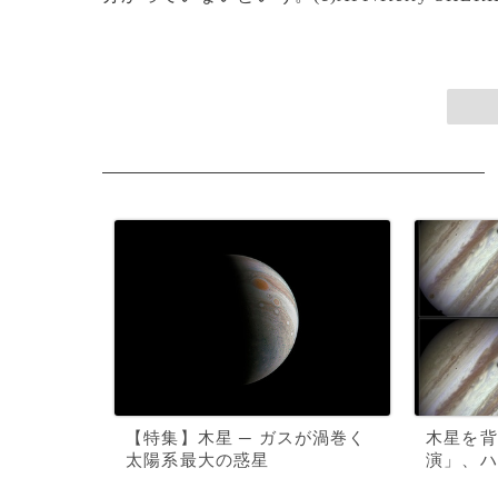
【特集】木星 ─ ガスが渦巻く
木星を背
太陽系最大の惑星
演」、ハ