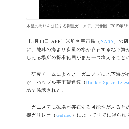
木星の周りを公転する衛星ガニメデ。想像図（2015年3月12日提
【3月13日 AFP】米航空宇宙局（
）の研
NASA
に、地球の海より多量の水が存在する地下海
しえる場所の探求範囲がまた一つ増えること
研究チームによると、ガニメデに地下海が存
が、ハッブル宇宙望遠鏡（
Hubble Space Teles
めて確認された。
ガニメデに磁場が存在する可能性があるとの観
機ガリレオ（
）によってすでに得られ
Galileo