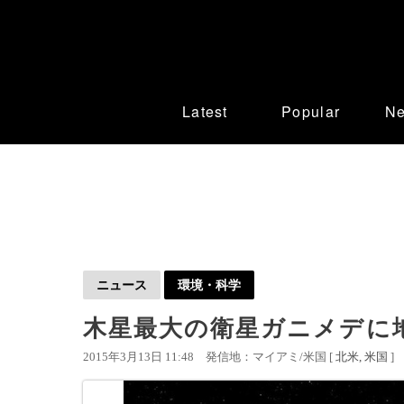
Latest
Popular
N
ニュース
環境・科学
木星最大の衛星ガニメデに地
2015年3月13日 11:48
発信地：マイアミ/米国 [
北米
米国
]