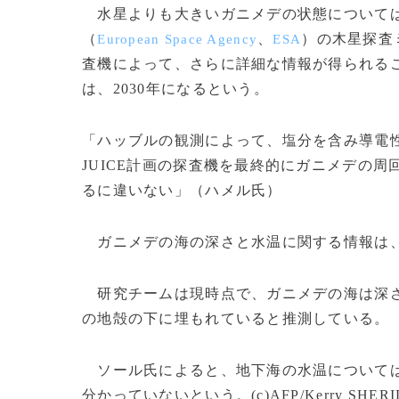
水星よりも大きいガニメデの状態については
（
、
）の木星探査
European Space Agency
ESA
査機によって、さらに詳細な情報が得られる
は、2030年になるという。
「ハッブルの観測によって、塩分を含み導電
JUICE計画の探査機を最終的にガニメデの
るに違いない」（ハメル氏）
ガニメデの海の深さと水温に関する情報は、
研究チームは現時点で、ガニメデの海は深さが
の地殻の下に埋もれていると推測している。
ソール氏によると、地下海の水温については
分かっていないという。(c)AFP/Kerry SHERI