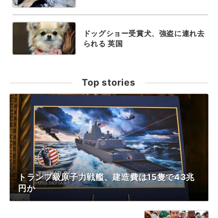
ドッグショー受賞犬、強盗に連れ去
られる 英国
Top stories
トランプ級原子力戦艦、建造費は15隻で43兆
円か