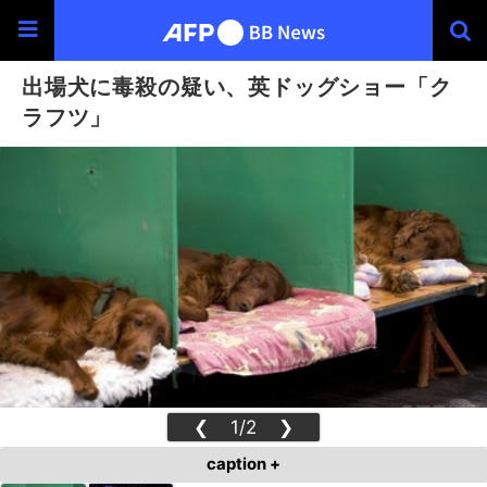
出場犬に毒殺の疑い、英ドッグショー「ク
ラフツ」
❮
1/2
❯
caption +