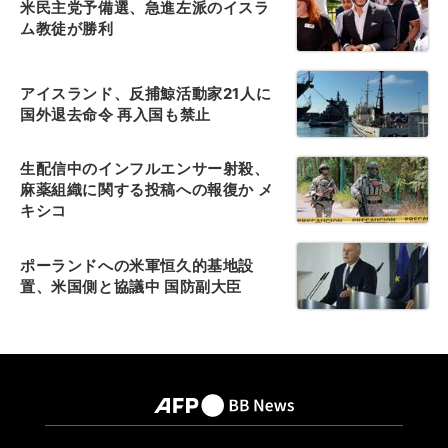
米民主党予備選、急進左派のイスラ
ム教徒が勝利
アイスランド、反捕鯨活動家21人に
国外退去命令 再入国も禁止
生配信中のインフルエンサー射殺、
麻薬組織に関する投稿への報復か メ
キシコ
ポーランドへの米軍恒久的基地設
置、米国側と協議中 国防副大臣