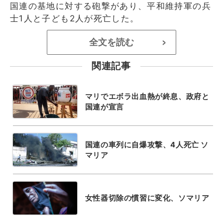
国連の基地に対する砲撃があり、平和維持軍の兵
士1人と子ども2人が死亡した。
全文を読む
>
関連記事
マリでエボラ出血熱が終息、政府と
国連が宣言
国連の車列に自爆攻撃、4人死亡 ソ
マリア
女性器切除の慣習に変化、ソマリア