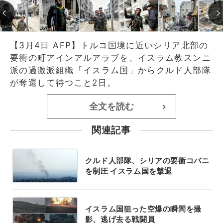
【3月4日 AFP】トルコ国境に近いシリア北部の
要衝の町アインアルアラブを、イスラム教スンニ
派の過激派組織「イスラム国」からクルド人部隊
が奪還して待つこと2日。
全文を読む
>
関連記事
クルド人部隊、シリアの要衝コバニ
を制圧 イスラム国を撃退
イスラム国狙った空爆の瞬間を撮
影、逃げ去る戦闘員