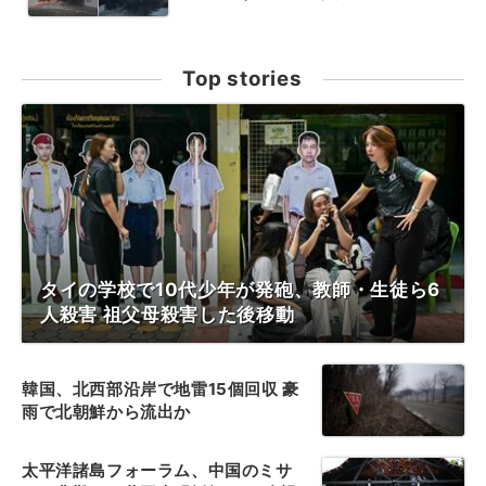
Top stories
タイの学校で10代少年が発砲、教師・生徒ら6
人殺害 祖父母殺害した後移動
韓国、北西部沿岸で地雷15個回収 豪
雨で北朝鮮から流出か
太平洋諸島フォーラム、中国のミサ