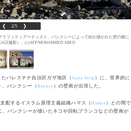
❮
2/5
❯
グラフィティアーティスト、バンクシーによって絵が描かれた壁の横に
撮影）。(c)AFP/MOHAMMED ABED
弊したパレスチナ自治区ガザ地区（
）に、世界的に
Gaza Strip
ト、バンクシー（
）の壁画が出現した。
Banksy
効支配するイスラム原理主義組織ハマス（
）との間
Hamas
に、バンクシーが描いたネコや回転ブランコなどの壁画が