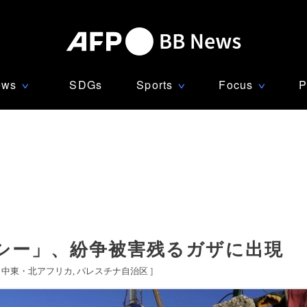
ews
SDGs
Sports
Focus
P
∨
∨
∨
シー」、紛争被害残るガザに出現
[
中東・北アフリカ
パレスチナ自治区
]