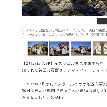
パレスチナ自治区ガザ地区ベイトハヌンで、英国の覆面
立つ子ども。壁にはネコの絵が描かれている（2015年2月26日
【2月28日 AFP】イスラエル軍の攻撃で疲
知られた英国の覆面グラフィティアーティス
2014年7月からイスラエルとガザ地区を実
50日間続いた戦闘で破壊された建物の壁など
お目見えした。(c)AFP