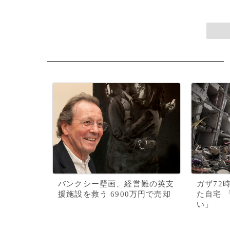
バンクシー壁画、経営難の英支
ガザ72
援施設を救う 6900万円で売却
た自宅 
い」