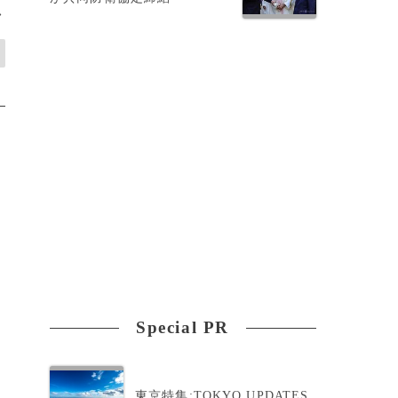
>
Special PR
東京特集:TOKYO UPDATES