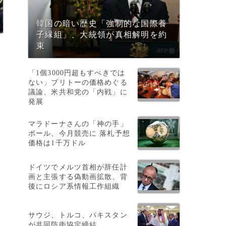
韓国の暗い歴史「強制的な国際養
子縁組」、大統領が真相解明を約
束
「1個3000円超もすべきでは
ない」ブリトーの価格めぐる
議論、米共和党の「内戦」に
発展
マラドーナさんの「神の手」
ボール、今月競売に 落札予想
価格は1千万ドル
ドイツでメルツ首相が辞任計
画と主張する偽動画拡散、背
で
後にロシア系情報工作組織
サウジ、トルコ、パキスタン
が共同防衛協定締結