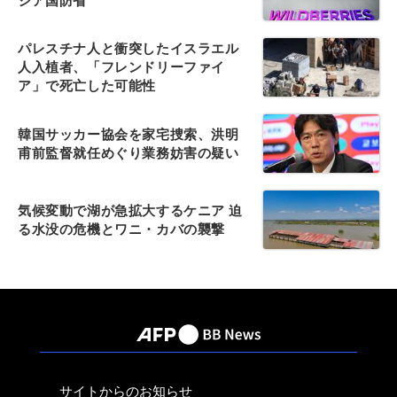
シア国防省
パレスチナ人と衝突したイスラエル
人入植者、「フレンドリーファイ
ア」で死亡した可能性
韓国サッカー協会を家宅捜索、洪明
甫前監督就任めぐり業務妨害の疑い
気候変動で湖が急拡大するケニア 迫
る水没の危機とワニ・カバの襲撃
サイトからのお知らせ