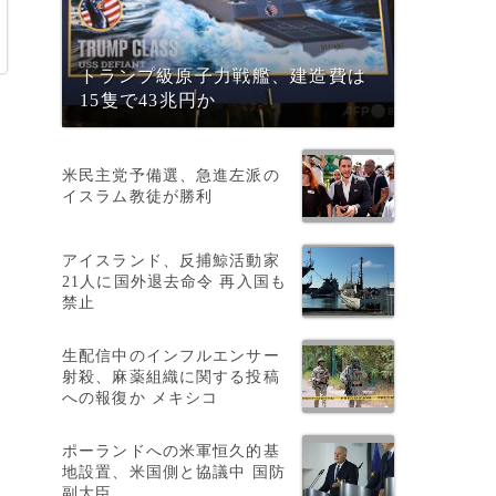
トランプ級原子力戦艦、建造費は
15隻で43兆円か
米民主党予備選、急進左派の
イスラム教徒が勝利
アイスランド、反捕鯨活動家
21人に国外退去命令 再入国も
禁止
生配信中のインフルエンサー
射殺、麻薬組織に関する投稿
への報復か メキシコ
ポーランドへの米軍恒久的基
地設置、米国側と協議中 国防
副大臣