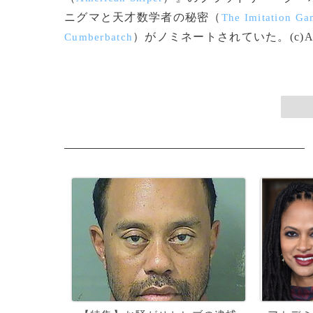
ニグマと天才数学者の秘密（
The Imitation G
）がノミネートされていた。(c)A
Cumberbatch