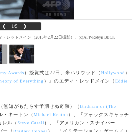
❮
1/5
❯
メイン（2015年2月22日撮影）。(c)AFP/Robyn BECK
）授賞式は22日、米ハリウッド（
）
my Awards
Hollywood
）』のエディ・レッドメイン（
heory of Everything
Eddie
（無知がもたらす予期せぬ奇跡）（
Birdman or (The
ル・キートン（
）、『フォックスキャッチ
Michael Keaton
カレル（
）、『アメリカン・スナイパー
Steve Carell
パー（
）、『イミテーション・ゲーム／エ
Bradley Cooper