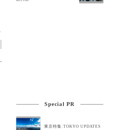
>
Special PR
東京特集:TOKYO UPDATES