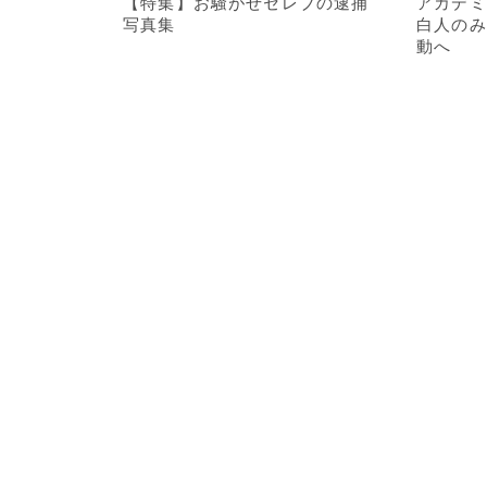
【特集】お騒がせセレブの逮捕
アカデミ
写真集
白人のみ
動へ