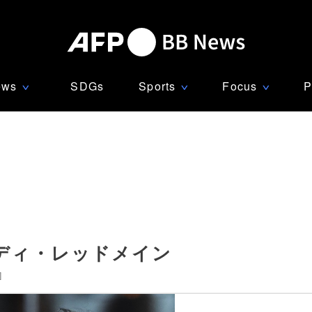
ews
SDGs
Sports
Focus
P
∨
∨
∨
ディ・レッドメイン
]