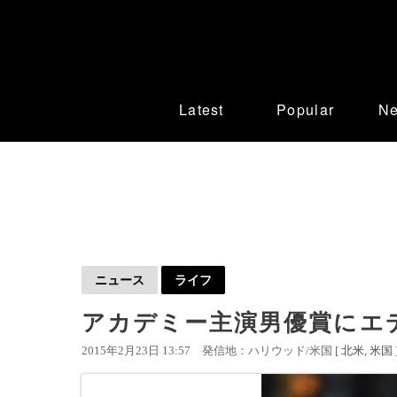
Latest
Popular
N
ニュース
ライフ
アカデミー主演男優賞にエ
2015年2月23日 13:57
発信地：ハリウッド/米国 [
北米
米国