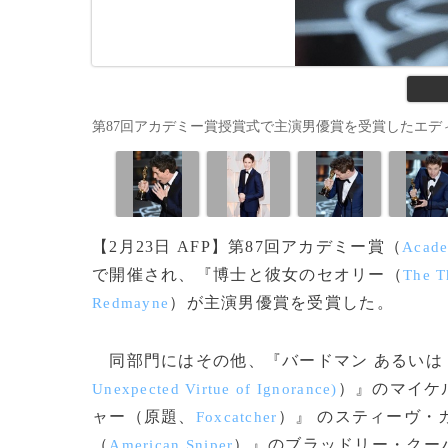
第87回アカデミー賞授賞式で主演男優賞を受賞したエディ・レッド
【2月23日 AFP】第87回アカデミー賞（
Acade
で開催され、『博士と彼女のセオリー（
The T
）が主演男優賞を受賞した。
Redmayne
同部門にはその他、『バードマン あるいは
）』のマイケ
Unexpected Virtue of Ignorance)
ャー（原題、
）』 のスティーヴ・
Foxcatcher
（
）』のブラッドリー・クー
American Sniper