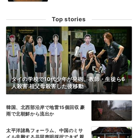
Top stories
タイの学校で10代少年が発砲、教師・生徒ら6
人殺害 祖父母殺害した後移動
韓国、北西部沿岸で地雷15個回収 豪
雨で北朝鮮から流出か
太平洋諸島フォーラム、中国のミサ
イル非難する共同声明採択できず 親