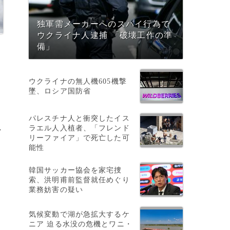
独軍需メーカーへのスパイ行為で
ウクライナ人逮捕 「破壊工作の準
備」
ウクライナの無人機605機撃
墜、ロシア国防省
パレスチナ人と衝突したイス
し
ラエル人入植者、「フレンド
リーファイア」で死亡した可
能性
韓国サッカー協会を家宅捜
索、洪明甫前監督就任めぐり
業務妨害の疑い
リ
気候変動で湖が急拡大するケ
ニア 迫る水没の危機とワニ・