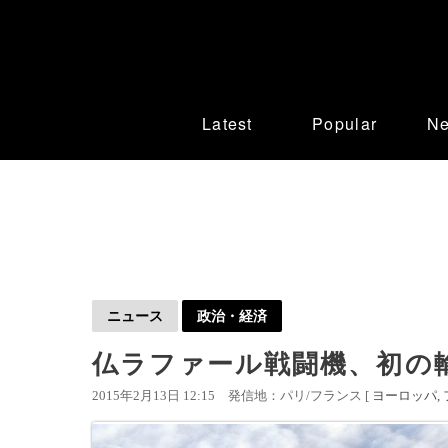
Latest
Popular
N
ニュース
政治・経済
仏ラファール戦闘機、初の輸
2015年2月13日 12:15
発信地：パリ/フランス [
ヨーロッパ