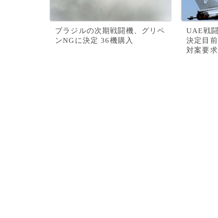
ブラジルの次期戦闘機、グリペ
UAE戦
ンNGに決定 36機購入
決定目前
対案要求