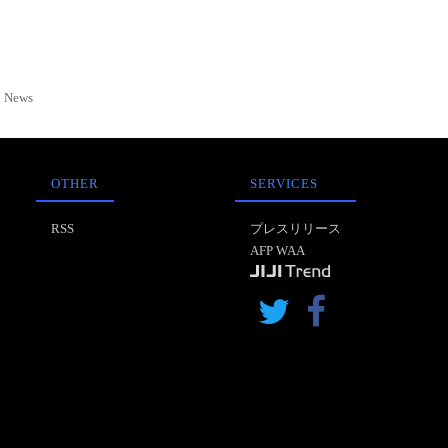
News
OTHER
SERVICES
RSS
プレスリリース
AFP WAA