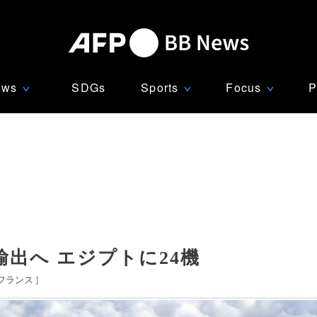
ews
SDGs
Sports
Focus
P
∨
∨
∨
出へ エジプトに24機
フランス
]