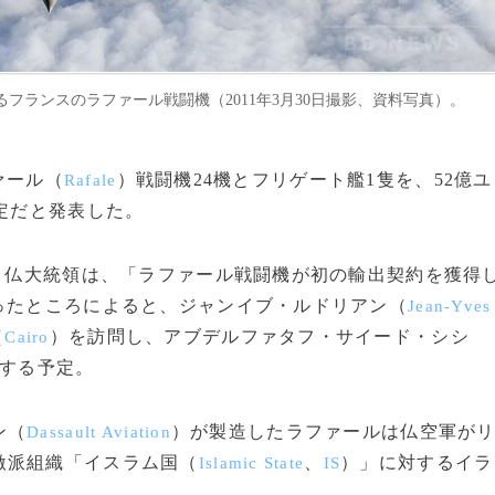
ランスのラファール戦闘機（2011年3月30日撮影、資料写真）。
ァール（
）戦闘機24機とフリゲート艦1隻を、52億ユ
Rafale
予定だと発表した。
）仏大統領は、「ラファール戦闘機が初の輸出契約を獲得
ったところによると、ジャンイブ・ルドリアン（
Jean-Yves
（
）を訪問し、アブデルファタフ・サイード・シシ
Cairo
する予定。
ン（
）が製造したラファールは仏空軍が
Dassault Aviation
激派組織「イスラム国（
、
）」に対するイラ
Islamic State
IS