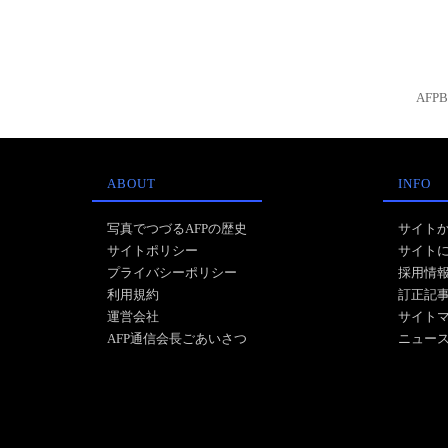
AFP
ABOUT
INFO
写真でつづるAFPの歴史
サイト
サイトポリシー
サイト
プライバシーポリシー
採用情
利用規約
訂正記
運営会社
サイト
AFP通信会長ごあいさつ
ニュー