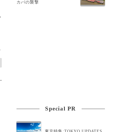
カバの襲撃
い
>
Special PR
東京特集:TOKYO UPDATES