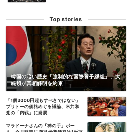
Top stories
韓国の暗い歴史「強制的な国際養子縁組」、大
統領が真相解明を約束
「1個3000円超もすべきではない」
ブリトーの価格めぐる議論、米共和
党の「内戦」に発展
マラドーナさんの「神の手」ボー
ル、今月競売に 落札予想価格は1千万