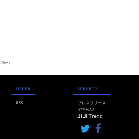
News
OTHER
SERVICES
RSS
プレスリリース
AFP WAA