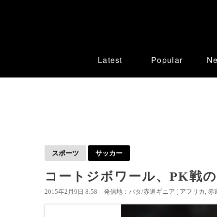
Latest
Popular
N
スポーツ
サッカー
コートジボワール、PK戦
2015年2月9日 8:58
発信地：バタ/赤道ギニア [
アフリカ
赤