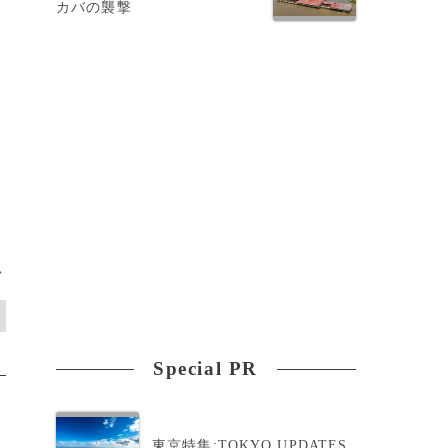
カバの襲撃
試
>
Special PR
東京特集:TOKYO UPDATES