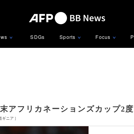
ews
SDGs
Sports
Focus
P
∨
∨
∨
の末アフリカネーションズカップ2
道ギニア
]