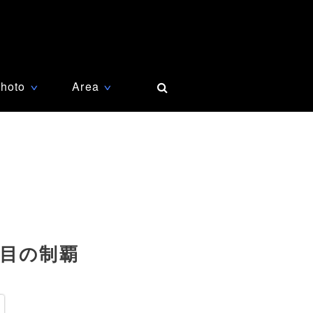
hoto
Area
∨
∨
度目の制覇