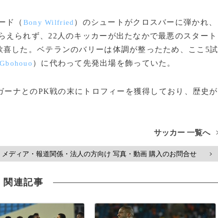
ード（
）のシュートがクロスバーに弾かれ、
Bony Wilfried
らえられず、22人のキッカーが出たなかで最悪のスタート
歓喜した。ベテランのバリーは体調が整ったため、ここ5
）に代わって先発出場を飾っていた。
 Gbohouo
ガーナとのPK戦の末にトロフィーを獲得しており、歴史が
サッカー 一覧へ
メディア・報道関係・法人の方向け 写真・動画 購入のお問合せ
>
関連記事