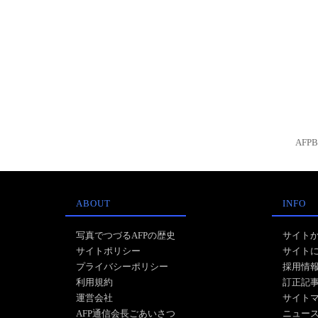
AFP
ABOUT
INFO
写真でつづるAFPの歴史
サイト
サイトポリシー
サイト
プライバシーポリシー
採用情
利用規約
訂正記
運営会社
サイト
AFP通信会長ごあいさつ
ニュー