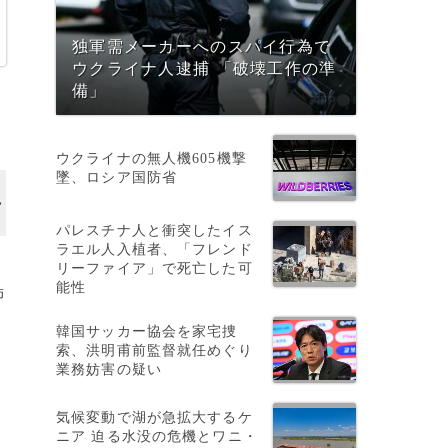
独軍需メーカーへのスパイ行為で
ウクライナ人逮捕 「破壊工作の準
備」
ウクライナの無人機605機撃
墜、ロシア国防省
パレスチナ人と衝突したイス
ラエル人入植者、「フレンド
リーファイア」で死亡した可
能性
飾
韓国サッカー協会を家宅捜
索、洪明甫前監督就任めぐり
業務妨害の疑い
気候変動で湖が急拡大するケ
ニア 迫る水没の危機とワニ・