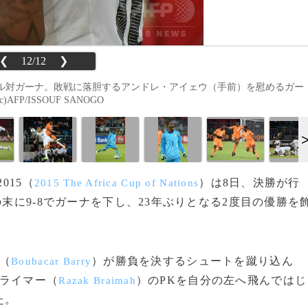
❮
12/12
❯
ール対ガーナ。敗戦に落胆するアンドレ・アイェウ（手前）を慰めるガー
P/ISSOUF SANOGO
015（
）は8日、決勝が行
2015 The Africa Cup of Nations
の末に9-8でガーナを下し、23年ぶりとなる2度目の優勝を
（
）が勝負を決するシュートを蹴り込ん
Boubacar Barry
ブライマー（
）のPKを自分の左へ飛んではじ
Razak Braimah
た。