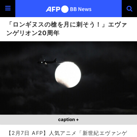
「ロンギヌスの槍を月に刺そう！」エヴァ
ンゲリオン20周年
caption +
【2月7日 AFP】人気アニメ「新世紀エヴァンゲ