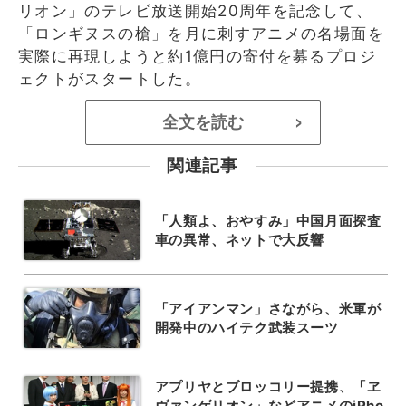
リオン」のテレビ放送開始20周年を記念して、
「ロンギヌスの槍」を月に刺すアニメの名場面を
実際に再現しようと約1億円の寄付を募るプロジ
ェクトがスタートした。
全文を読む
>
関連記事
「人類よ、おやすみ」中国月面探査
車の異常、ネットで大反響
「アイアンマン」さながら、米軍が
開発中のハイテク武装スーツ
アプリヤとブロッコリー提携、「ヱ
ヴァンゲリオン」などアニメのiPho