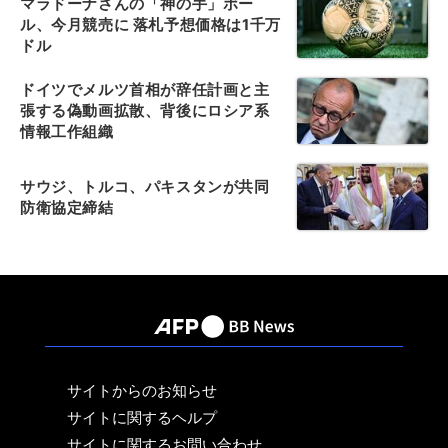
マラドーナさんの「神の手」ボー
ル、今月競売に 落札予想価格は1千万
ドル
ドイツでメルツ首相が辞任計画と主
張する偽動画拡散、背後にロシア系
情報工作組織
サウジ、トルコ、パキスタンが共同
防衛協定締結
サイトからのお知らせ
サイトに関するヘルプ
サイトに関するお問い合わせ