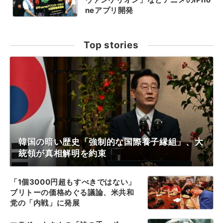
neアプリ開発
Top stories
韓国の暗い歴史「強制的な国際養子縁組」、大
統領が真相解明を約束
「1個3000円超もすべきではない」
ブリトーの価格めぐる議論、米共和
党の「内戦」に発展