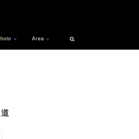
hoto
Area
∨
∨
報道