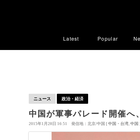
Latest
Popular
N
ニュース
政治・経済
中国が軍事パレード開催へ
2015年1月28日 16:51
発信地：北京/中国 [
中国・台湾
中国