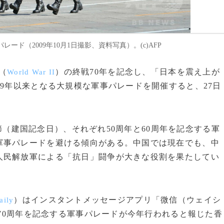
ド（2009年10月1日撮影、資料写真）。(c)AFP
（
）の終戦70年を記念し、「日本を震え上が
World War II
09年以来となる大規模な軍事パレードを開催すると、27日
慶節（建国記念日）、それぞれ50周年と60周年を記念する軍
軍事パレードを避ける傾向がある。中国では現在でも、中
人民解放軍による「抗日」闘争が大きな役割を果たしてい
）はインスタントメッセージアプリ「微信（ウェイシ
aily
70周年を記念する軍事パレードが今年行われると報じた香