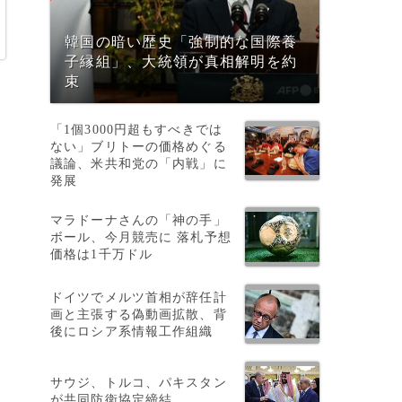
韓国の暗い歴史「強制的な国際養
子縁組」、大統領が真相解明を約
束
「1個3000円超もすべきでは
ない」ブリトーの価格めぐる
議論、米共和党の「内戦」に
発展
マラドーナさんの「神の手」
ボール、今月競売に 落札予想
価格は1千万ドル
ドイツでメルツ首相が辞任計
画と主張する偽動画拡散、背
後にロシア系情報工作組織
サウジ、トルコ、パキスタン
が共同防衛協定締結