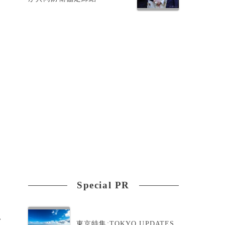
Special PR
>
東京特集:TOKYO UPDATES