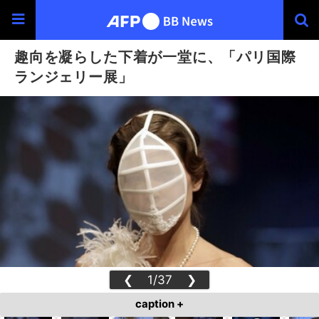
趣向を凝らした下着が一堂に、「パリ国際
ランジェリー展」
❮
1/37
❯
caption +