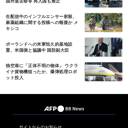
国外退去命令 再入国も禁止
生配信中のインフルエンサー射殺、
麻薬組織に関する投稿への報復か メ
キシコ
ポーランドへの米軍恒久的基地設
置、米国側と協議中 国防副大臣
独空港に「正体不明の物体」 ウクラ
イナ貨物機狙ったか、爆弾処理ロボ
ット投入
サイトからのお知らせ