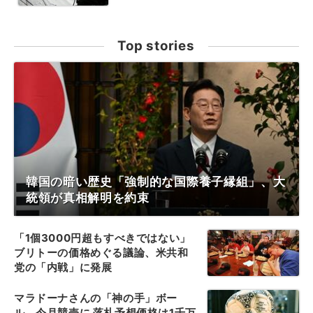
Top stories
韓国の暗い歴史「強制的な国際養子縁組」、大
統領が真相解明を約束
「1個3000円超もすべきではない」
ブリトーの価格めぐる議論、米共和
党の「内戦」に発展
マラドーナさんの「神の手」ボー
ル、今月競売に 落札予想価格は1千万