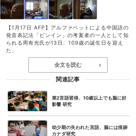
【1月17日 AFP】アルファベットによる中国語の
発音表記法「ピンイン」の考案者の一人として知
られる周有光氏が13日、109歳の誕生日を迎え
た。
全文を読む
>
関連記事
第2言語習得、10歳以上でも脳に好
影響 研究
幼少期の失われた言語、脳には痕跡
カナダ研究