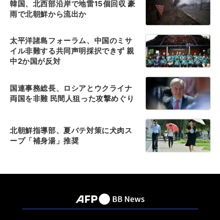
韓国、北西部沿岸で地雷15個回収 豪
雨で北朝鮮から流出か
太平洋諸島フォーラム、中国のミサ
イル非難する共同声明採択できず 親
中2か国が反対
国連事務総長、ロシアとウクライナ
両国を非難 民間人狙った攻撃めぐり
北朝鮮指導部、夏バテ対策に犬肉ス
ープ「補身湯」推奨