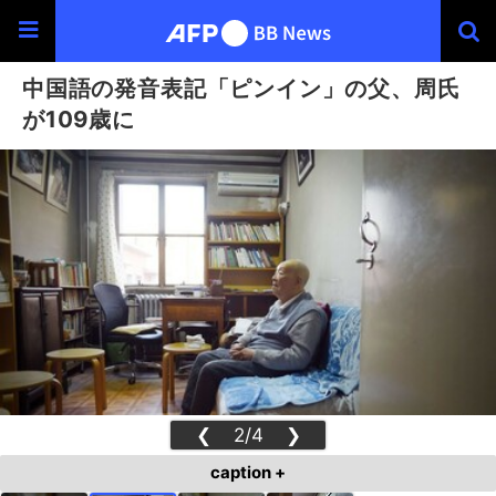
中国語の発音表記「ピンイン」の父、周氏
が109歳に
❮
2/4
❯
caption +