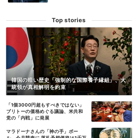
Top stories
韓国の暗い歴史「強制的な国際養子縁組」、大
統領が真相解明を約束
「1個3000円超もすべきではない」
ブリトーの価格めぐる議論、米共和
党の「内戦」に発展
マラドーナさんの「神の手」ボー
ル、今月競売に 落札予想価格は1千万