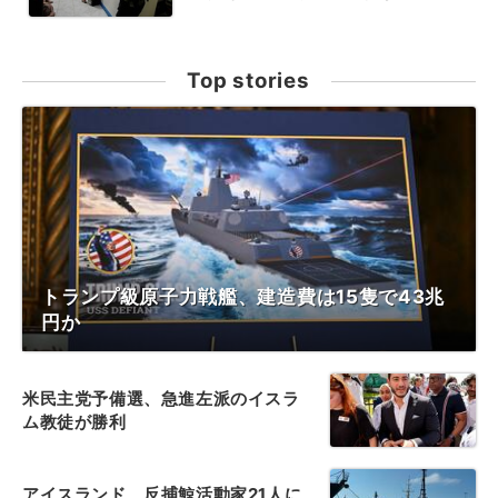
Top stories
トランプ級原子力戦艦、建造費は15隻で43兆
円か
米民主党予備選、急進左派のイスラ
ム教徒が勝利
アイスランド、反捕鯨活動家21人に