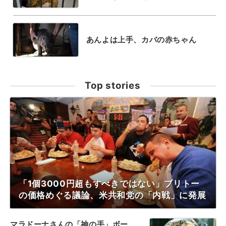
あんよは上手、カバの赤ちゃん
Top stories
「1個3000円超もすべきではない」ブリトー
の価格めぐる議論、米共和党の「内戦」に発展
マラドーナさんの「神の手」ボー