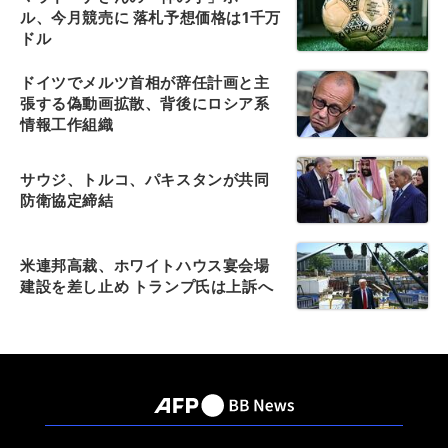
ル、今月競売に 落札予想価格は1千万
ドル
ドイツでメルツ首相が辞任計画と主
張する偽動画拡散、背後にロシア系
情報工作組織
サウジ、トルコ、パキスタンが共同
防衛協定締結
米連邦高裁、ホワイトハウス宴会場
建設を差し止め トランプ氏は上訴へ