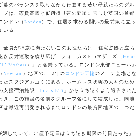
断幕のバランスを取りながら行進する若い母親たちのグル
ープは、家賃高騰と低所得世帯の問題に苦しむ英国の首都
ロンドン（
）で、住居を求める闘いの最前線に立
London
ている。
全員が25歳に満たないこの女性たちは、住宅占拠と立ち
退き反対運動を繰り広げ「フォーカスE15マザーズ（
Focus
）」と名乗っている。ロンドン東部ニューハ
E15 Mothers
（
）地区の、12年の
のメーン会場と
Newham
ロンドン五輪
ったスタジアム近くにある、ホームレス状態の人々のため
の支援宿泊施設「
」から立ち退くよう通告され
Focus E15
とき、この施設の名前をグループ名にして結成した。同地
区は最近再開発されるまでロンドンの最貧困地区の一つだ
妊娠していて、出産予定日は立ち退き期限の前日だった」