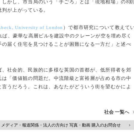
。しかし、市当局のいう「手ごろ」とは「現地相場」の8
批判が上がっている。
）で都市研究について教えて
kbeck, University of London
れば、豪華な高層ビルを建設中のクレーンが空を埋め尽く
手の届く住宅を見つけることが困難になる一方だ」と述べ
、社会的、民族的に多様な英国の首都が、低所得者を郊
氏は「価値観の問題だ。中流階級と富裕層が占める市の中
と言うだろう。これは、あなたがどういう街を望むかによ
社会 一覧へ
メディア・報道関係・法人の方向け 写真・動画 購入のお問合せ
>