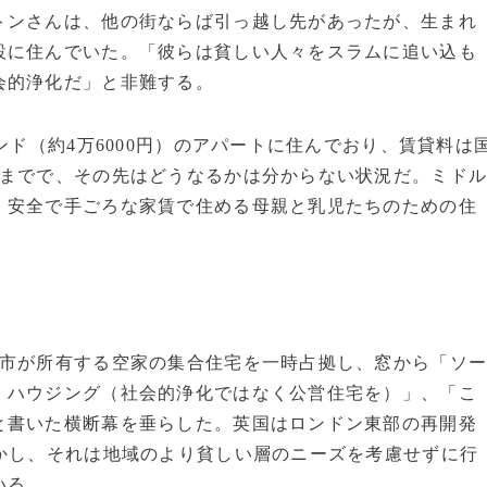
トンさんは、他の街ならば引っ越し先があったが、生まれ
設に住んでいた。「彼らは貧しい人々をスラムに追い込も
会的浄化だ」と非難する。
ンド（約4万6000円）のアパートに住んでおり、賃貸料は
月までで、その先はどうなるかは分からない状況だ。ミド
、安全で手ごろな家賃で住める母親と乳児たちのための住
市が所有する空家の集合住宅を一時占拠し、窓から「ソ
・ハウジング（社会的浄化ではなく公営住宅を）」、「こ
と書いた横断幕を垂らした。英国はロンドン東部の再開発
かし、それは地域のより貧しい層のニーズを考慮せずに行
いる。