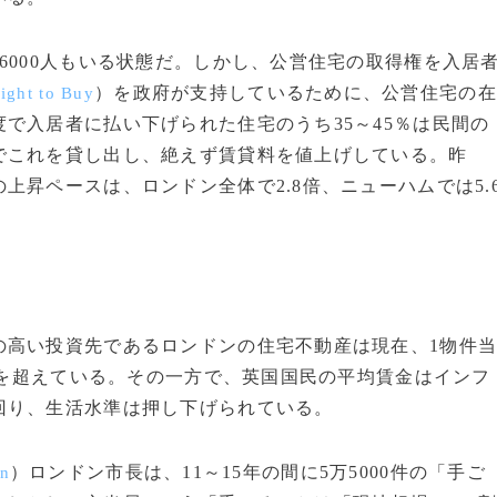
000人もいる状態だ。しかし、公営住宅の取得権を入居
）を政府が支持しているために、公営住宅の在
ight to Buy
で入居者に払い下げられた住宅のうち35～45％は民間の
でこれを貸し出し、絶えず賃貸料を値上げしている。昨
昇ペースは、ロンドン全体で2.8倍、ニューハムでは5.
高い投資先であるロンドンの住宅不動産は現在、1物件
円）を超えている。その一方で、英国国民の平均賃金はインフ
回り、生活水準は押し下げられている。
）ロンドン市長は、11～15年の間に5万5000件の「手ご
on