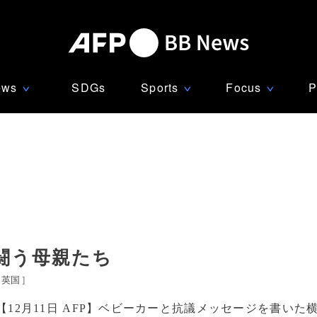
ews
SDGs
Sports
Focus
P
∨
∨
∨
闘う母親たち
英国
]
【12月11日 AFP】ベビーカーと抗議メッセージを書いた