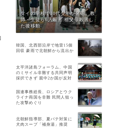
タイの学校で10代少年が発砲、教
師・生徒ら6人殺害 祖父母殺害し
た後移動
国
韓国、北西部沿岸で地雷15個
ル
回収 豪雨で北朝鮮から流出か
太平洋諸島フォーラム、中国
のミサイル非難する共同声明
採択できず 親中2か国が反対
国連事務総長、ロシアとウク
ー
ライナ両国を非難 民間人狙っ
た攻撃めぐり
北朝鮮指導部、夏バテ対策に
犬肉スープ「補身湯」推奨