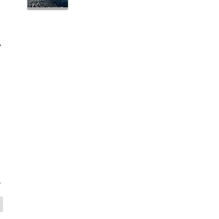
割
い
>