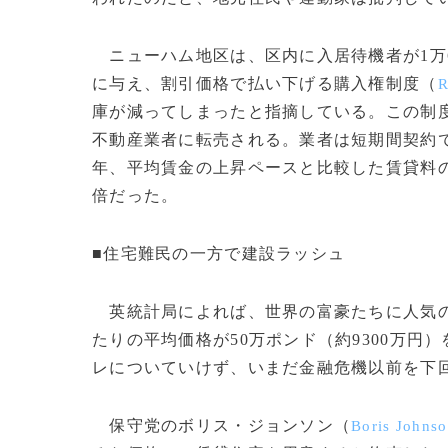
ニューハム地区は、区内に入居待機者が1万6
に与え、割引価格で払い下げる購入権制度（
R
庫が減ってしまったと指摘している。この制度
不動産業者に転売される。業者は短期間契約
年、平均賃金の上昇ペースと比較した賃貸料の上
倍だった。
■住宅難民の一方で建設ラッシュ
英統計局によれば、世界の富豪たちに人気の
たりの平均価格が50万ポンド（約9300万
レについていけず、いまだ金融危機以前を下
保守党のボリス・ジョンソン（
Boris Johns