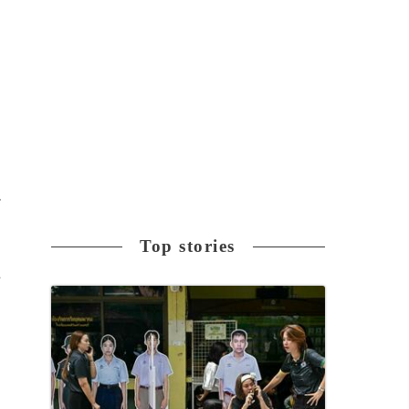
っ
ム
な
Top stories
た