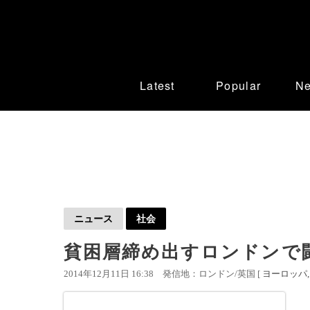
Latest
Popular
N
ニュース
社会
貧困層締め出すロンドンで
2014年12月11日 16:38
発信地：ロンドン/英国 [
ヨーロッパ