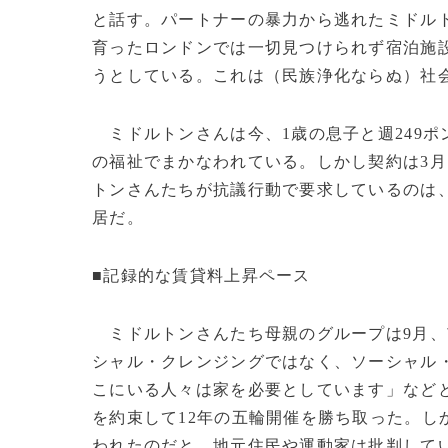
と話す。パートナーの暴力から逃れたミドル
育ったロンドンでは一切見つけられず宿泊施
うとしている。これは（民族浄化ならぬ）社
ミドルトンさんは今、1歳の息子と週249ポ
の福祉でまかなわれている。しかし契約は3
トンさんたちが抗議行動で要求しているのは
居だ。
■記録的な賃貸料上昇ペース
ミドルトンさんたち母親のグループは9月、
シャル・クレンジングではなく、ソーシャル
こにいる人々は家を必要としています」など
を約束して12年の五輪開催を勝ち取った。し
われたのだと、地元住民や運動家は批判して