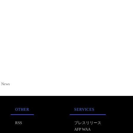
News
OTHER
SERVICES
RSS
プレスリリース
AFP WAA