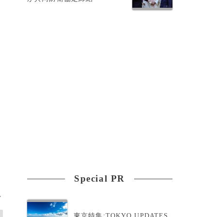
、
同
ク
Special PR
>
東京特集:TOKYO UPDATES