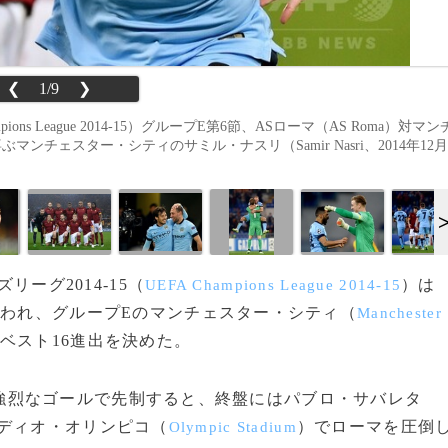
❮
1/9
❯
ons League 2014-15）グループE第6節、ASローマ（AS Roma）対マン
喜ぶマンチェスター・シティのサミル・ナスリ（Samir Nasri、2014年12月
リーグ2014-15（
）は
UEFA Champions League 2014-15
行われ、グループEのマンチェスター・シティ（
Manchester
ベスト16進出を決めた。
強烈なゴールで先制すると、終盤にはパブロ・サバレタ
ディオ・オリンピコ（
）でローマを圧倒
Olympic Stadium