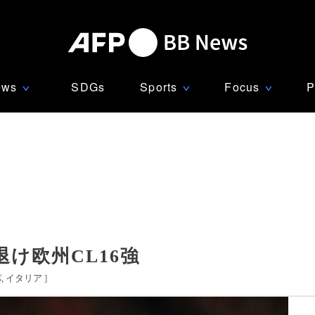
ews
SDGs
Sports
Focus
P
∨
∨
∨
け欧州CL16強
パ
イタリア
]