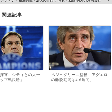
メディア・報道関係・法人の方向け 写真・動画 購入のお問合せ
>
関連記事
揮官、シティとの大一
ペジェグリーニ監督「アグエロ
ップ戦決勝」
の離脱期間は4-6週間」