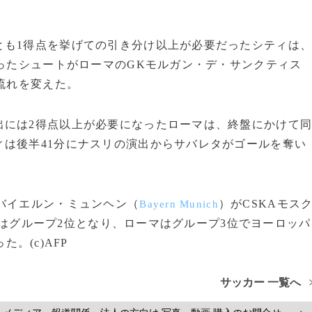
も1得点を挙げての引き分け以上が必要だったシティは
放ったシュートがローマのGKモルガン・デ・サンクティス
流れを変えた。
には2得点以上が必要になったローマは、終盤にかけて
は後半41分にナスリの演出からサバレタがゴールを奪い
バイエルン・ミュンヘン（
）がCSKAモス
Bayern Munich
はグループ2位となり、ローマはグループ3位でヨーロッパ
た。(c)AFP
サッカー 一覧へ