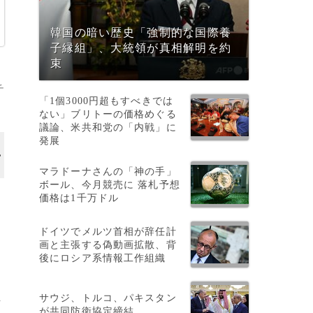
韓国の暗い歴史「強制的な国際養
子縁組」、大統領が真相解明を約
束
チ
「1個3000円超もすべきでは
ない」ブリトーの価格めぐる
議論、米共和党の「内戦」に
発展
マラドーナさんの「神の手」
ボール、今月競売に 落札予想
価格は1千万ドル
ドイツでメルツ首相が辞任計
画と主張する偽動画拡散、背
後にロシア系情報工作組織
し
サウジ、トルコ、パキスタン
が共同防衛協定締結