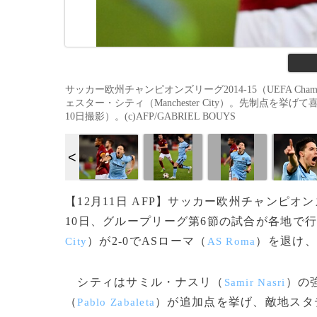
サッカー欧州チャンピオンズリーグ2014-15（UEFA Champi
ェスター・シティ（Manchester City）。先制点を挙げて
10日撮影）。(c)AFP/GABRIEL BOUYS
【12月11日 AFP】サッカー欧州チャンピオンズ
10日、グループリーグ第6節の試合が各地で
）が2-0でASローマ（
）を退け、
City
AS Roma
シティはサミル・ナスリ（
）の
Samir Nasri
（
）が追加点を挙げ、敵地スタ
Pablo Zabaleta