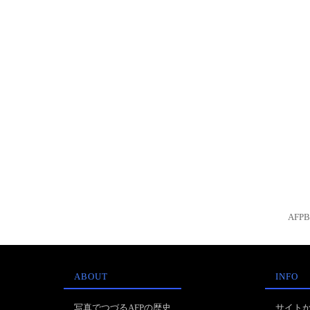
AFP
ABOUT
INFO
写真でつづるAFPの歴史
サイト