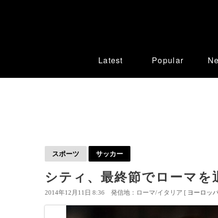
Latest
Popular
N
スポーツ
サッカー
シティ、最終節でローマを退
2014年12月11日 8:36
発信地：ローマ/イタリア [
ヨーロッ