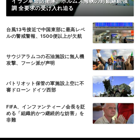
イラン革命防衛隊、ホルムズ海峡の封鎖継続強
調 全要求の受け入れ迫る
台風13号接近で中国東部に最高レベ
ルの警戒警報、1500便以上が欠航
サウジアラムコの石油施設に無人機
攻撃、フーシ派が声明
パトリオット保管の軍施設上空に不
審ドローン ドイツ西部
FIFA、インファンティーノ会長を貶
める「組織的かつ継続的な妨害」を
非難