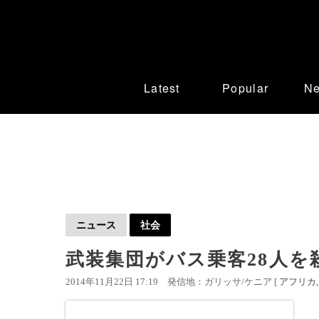
Latest
Popular
N
ニュース
社会
武装集団がバス乗客28人を
2014年11月22日 17:19
発信地：ガリッサ/ケニア [
アフリカ