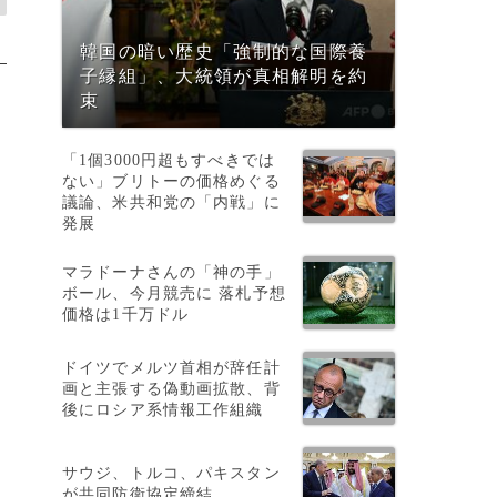
韓国の暗い歴史「強制的な国際養
子縁組」、大統領が真相解明を約
束
「1個3000円超もすべきでは
ない」ブリトーの価格めぐる
議論、米共和党の「内戦」に
発展
マラドーナさんの「神の手」
ボール、今月競売に 落札予想
価格は1千万ドル
ドイツでメルツ首相が辞任計
画と主張する偽動画拡散、背
後にロシア系情報工作組織
サウジ、トルコ、パキスタン
が共同防衛協定締結