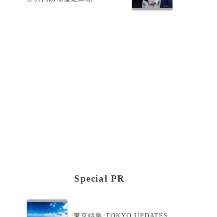
Special PR
東京特集:TOKYO UPDATES