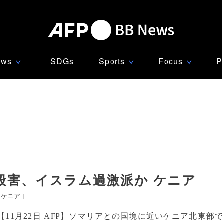
ews
SDGs
Sports
Focus
P
∨
∨
∨
殺害、イスラム過激派か ケニア
ケニア
]
【11月22日 AFP】ソマリアとの国境に近いケニア北東部