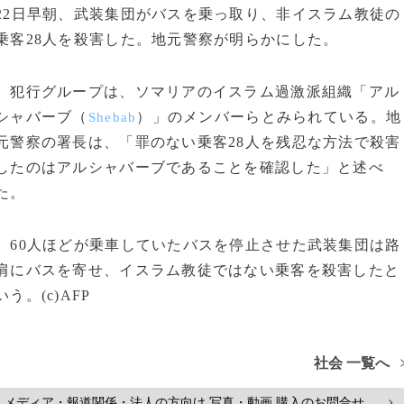
22日早朝、武装集団がバスを乗っ取り、非イスラム教徒の
乗客28人を殺害した。地元警察が明らかにした。
犯行グループは、ソマリアのイスラム過激派組織「アル
シャバーブ（
）」のメンバーらとみられている。地
Shebab
元警察の署長は、「罪のない乗客28人を残忍な方法で殺害
したのはアルシャバーブであることを確認した」と述べ
た。
60人ほどが乗車していたバスを停止させた武装集団は路
肩にバスを寄せ、イスラム教徒ではない乗客を殺害したと
いう。(c)AFP
社会 一覧へ
メディア・報道関係・法人の方向け 写真・動画 購入のお問合せ
>