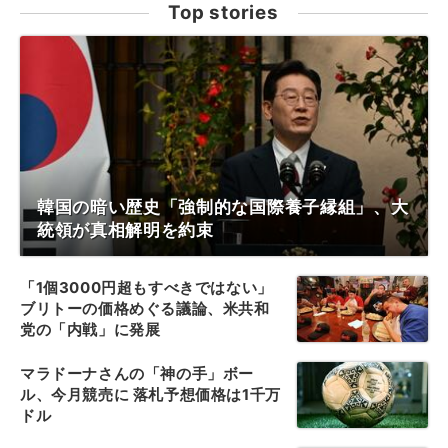
Top stories
韓国の暗い歴史「強制的な国際養子縁組」、大
統領が真相解明を約束
「1個3000円超もすべきではない」
ブリトーの価格めぐる議論、米共和
党の「内戦」に発展
マラドーナさんの「神の手」ボー
ル、今月競売に 落札予想価格は1千万
ドル