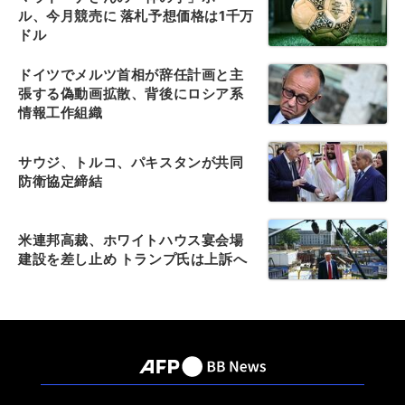
ル、今月競売に 落札予想価格は1千万
ドル
ドイツでメルツ首相が辞任計画と主
張する偽動画拡散、背後にロシア系
情報工作組織
サウジ、トルコ、パキスタンが共同
防衛協定締結
米連邦高裁、ホワイトハウス宴会場
建設を差し止め トランプ氏は上訴へ