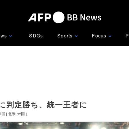
ews
SDGs
Sports
Focus
P
∨
∨
∨
スに判定勝ち、統一王者に
国 [
北米
米国
]