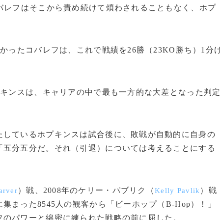
バレフはそこから責め続けて煩わされることもなく、ホプ
かったコバレフは、これで戦績を26勝（23KO勝ち）1分
プキンスは、キャリアの中で最も一方的な大差となった判
。
しているホプキンスは試合後に、敗戦が自動的に自身の
「五分五分だ。それ（引退）については考えることにする
）戦、2008年のケリー・パブリク（
）戦
arver
Kelly Pavlik
まった8545人の観客から「ビーホップ（B-Hop）！」
フのパワーと綿密に練られた戦略の前に屈した。