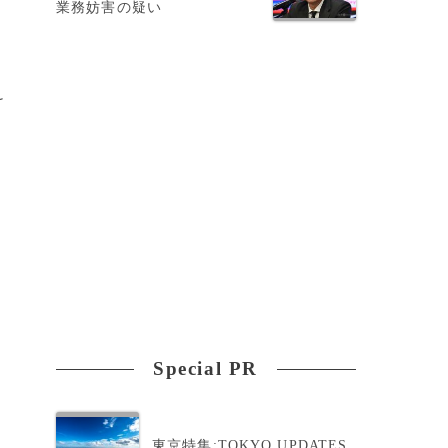
業務妨害の疑い
け
定
Special PR
東京特集:TOKYO UPDATES