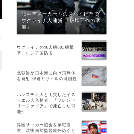
独軍需メーカーへのスパイ行為で
ウクライナ人逮捕 「破壊工作の準
備」
年
ウクライナの無人機605機撃
墜、ロシア国防省
北朝鮮が日本海に向け飛翔体
を発射 弾道ミサイルの可能性
パレスチナ人と衝突したイス
ラエル人入植者、「フレンド
リーファイア」で死亡した可
能性
韓国サッカー協会を家宅捜
実
索、洪明甫前監督就任めぐり