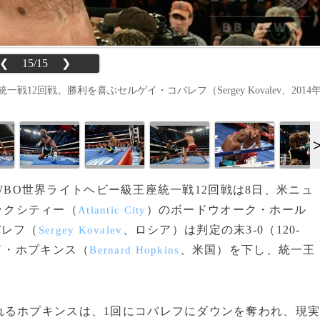
❮
15/15
❯
12回戦。勝利を喜ぶセルゲイ・コバレフ（Sergey Kovalev、2014
F・WBO世界ライトヘビー級王座統一戦12回戦は8日、米ニュ
ックシティー（
）のボードウオーク・ホール
Atlantic City
バレフ（
、ロシア）は判定の末3-0（120-
Sergey Kovalev
ナード・ホプキンス（
、米国）を下し、統一王
Bernard Hopkins
るホプキンスは、1回にコバレフにダウンを奪われ、現