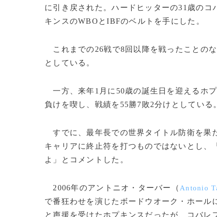
に引き戻された。ハードヒッターの31歳のコ
キンスのWBOとIBFのベルトを手にした。
これまでの26戦で8回以降を戦ったことのな
としている。
一方、来年1月に50歳の誕生日を迎えるホ
負けを喫し、戦績を55勝7敗2分けとしている
すでに、最年長での世界タイトル防衛を果た
キャリアに終止符を打つものではないとし、
よ」とコメントした。
2006年のアントニオ・ターバー（
Antonio T
で番狂わせを演じたボードウオーク・ホールに集
と声援を受けたホプキンスだったが、コバレ