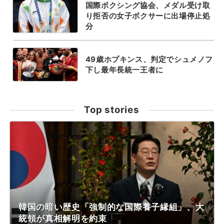
国際ボクシング協会、メダル受け取
り拒否の女子ボクサーに出場停止処
分
49歳ホプキンス、判定でシュメノフ
下し最年長統一王者に
Top stories
韓国の暗い歴史「強制的な国際養子縁組」、大
統領が真相解明を約束