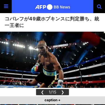
コバレフが49歳ホプキンスに判定勝ち、統
一王者に
❮
1/15
❯
caption +