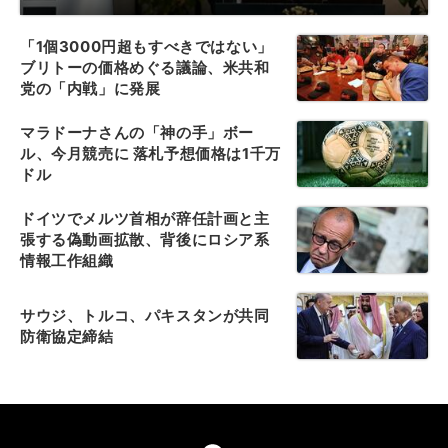
「1個3000円超もすべきではない」
ブリトーの価格めぐる議論、米共和
党の「内戦」に発展
マラドーナさんの「神の手」ボー
ル、今月競売に 落札予想価格は1千万
ドル
ドイツでメルツ首相が辞任計画と主
張する偽動画拡散、背後にロシア系
情報工作組織
サウジ、トルコ、パキスタンが共同
防衛協定締結