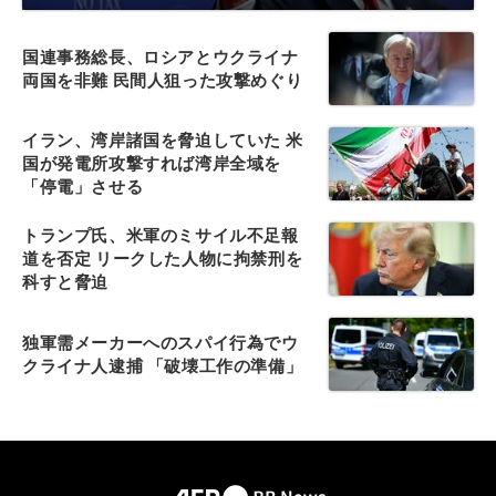
国連事務総長、ロシアとウクライナ
両国を非難 民間人狙った攻撃めぐり
イラン、湾岸諸国を脅迫していた 米
国が発電所攻撃すれば湾岸全域を
「停電」させる
トランプ氏、米軍のミサイル不足報
道を否定 リークした人物に拘禁刑を
科すと脅迫
独軍需メーカーへのスパイ行為でウ
クライナ人逮捕 「破壊工作の準備」