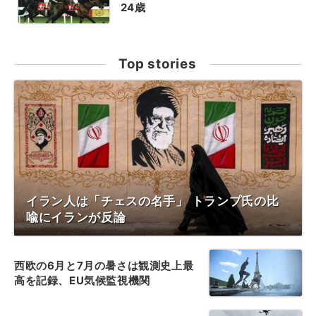
24歳
Top stories
イラン人は「チェスの名手」 トランプ氏の比
喩にイランが反論
西欧の6月と7月の暑さは観測史上最
高を記録、EU気候監視機関