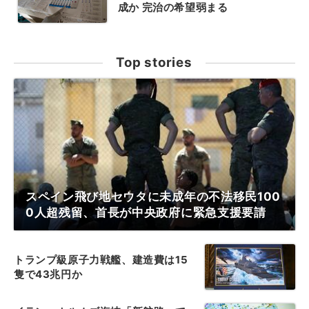
成か 完治の希望弱まる
Top stories
スペイン飛び地セウタに未成年の不法移民100
0人超残留、首長が中央政府に緊急支援要請
トランプ級原子力戦艦、建造費は15
隻で43兆円か