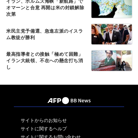
イラン、ホルムズ海峡「新航路」で
オマーンと合意 再開は米の封鎖解除
次第
米民主党予備選、急進左派のイスラ
ム教徒が勝利
最高指導者との接触「極めて困難」
イラン大統領、不在への懸念打ち消
し
サイトからのお知らせ
サイトに関するヘルプ
サイトに関するお問い合わせ