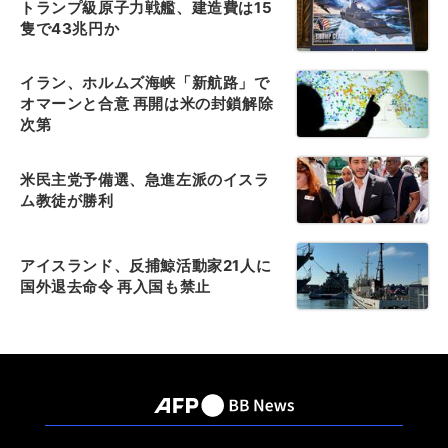
トランプ級原子力戦艦、建造費は15
隻で43兆円か
イラン、ホルムズ海峡「新航路」で
オマーンと合意 再開は米の封鎖解除
次第
米民主党予備選、急進左派のイスラ
ム教徒が勝利
アイスランド、反捕鯨活動家21人に
国外退去命令 再入国も禁止