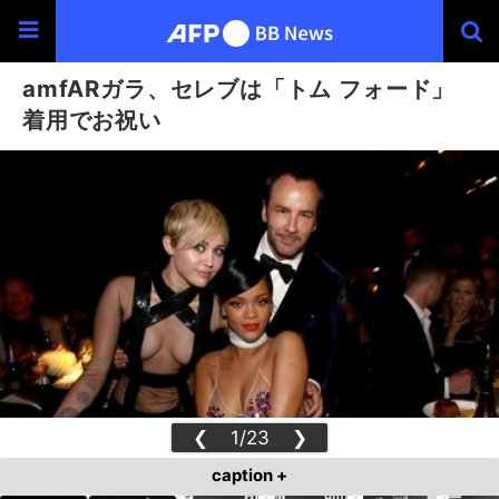
amfARガラ、セレブは「トム フォード」
着用でお祝い
❮
1/23
❯
caption +