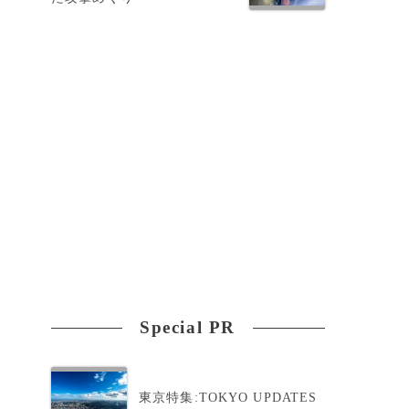
ギ
Special PR
東京特集:TOKYO UPDATES