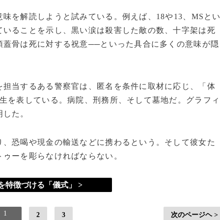
を解読しようと試みている。例えば、18や13、MSと
ていることを示し、黒い涙は殺害した敵の数、十字架は死
頭蓋骨は死に対する祝意──といった具合に多くの意味が隠
担当するある警察官は、匿名を条件に取材に応じ、「体
人生を表している。病院、刑務所、そして墓地だ。グラフ
明した。
、恐喝や現金の輸送などに携わるという。そして彼女た
トゥーを彫らなければならない。
を特徴づける「儀式」 >
1
2
3
次のページヘ >