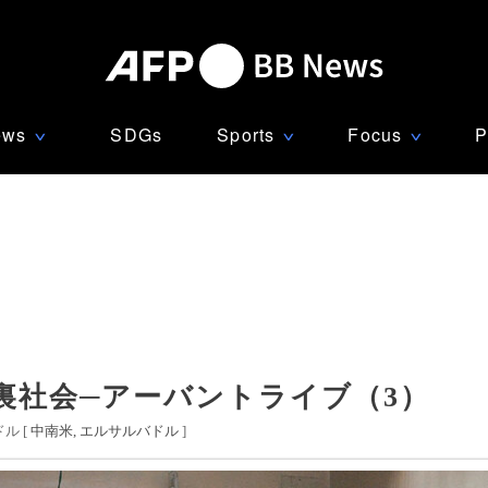
ews
SDGs
Sports
Focus
P
∨
∨
∨
裏社会─アーバントライブ（3）
ル [
中南米
エルサルバドル
]