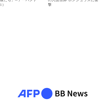
狼たち」─アーバント
の入団拒み ホンジュラスに衝
1）
撃