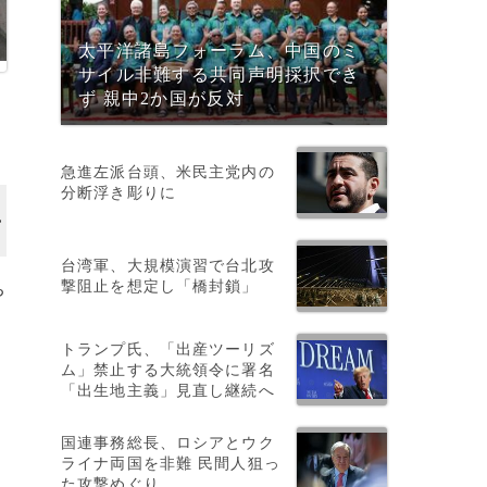
太平洋諸島フォーラム、中国のミ
サイル非難する共同声明採択でき
ず 親中2か国が反対
急進左派台頭、米民主党内の
分断浮き彫りに
台湾軍、大規模演習で台北攻
撃阻止を想定し「橋封鎖」
ち
トランプ氏、「出産ツーリズ
ム」禁止する大統領令に署名
「出生地主義」見直し継続へ
国連事務総長、ロシアとウク
ライナ両国を非難 民間人狙っ
た攻撃めぐり