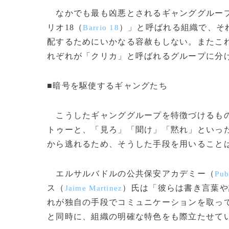
なかでも最も凶悪とされるギャンググループは
リオ18（
）」と呼ばれる組織で、そ
Barrio 18
配するためにいかなる容赦もしない。またこ
れぞれが「クリカ」と呼ばれるグループに分
■暗号を駆使するギャングたち
こうしたギャンググループを特徴づけるもの
トゥーと、「見ろ」「聞け」「黙れ」といっ
から逃れるため、そうした手段を用いること
エルサルバドルの公共保安アカデミー（
Pub
ス（
）氏は「彼らは書き言葉や
Jaime Martinez
れが独自の手段でコミュニケーションを取っ
と同時に、組織の明確な特色をも際立たせて