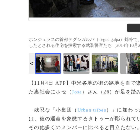
ホンジュラスの首都テグシガルパ（Tegucigalpa）郊外で
したとされる住宅を捜索する武装警官たち（2014年10月2日撮影）。
【11月4日 AFP】中米各地の街の路地を
た裏社会にホセ（
）さん（26）が足を踏
Jose
残忍な「小集団（
）」に加わっ
Urban tribes
は、彼の運命を象徴するタトゥーが彫られて
その他多くのメンバーに比べると目立たない