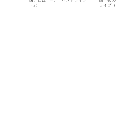
団」とは？─アーバントライブ
団「夜の
（2）
ライブ（