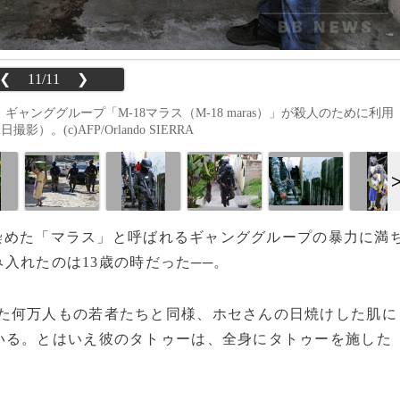
❮
11/11
❯
、ギャンググループ「M-18マラス（M-18 maras）」が殺人のために利用
(c)AFP/Orlando SIERRA
血で染めた「マラス」と呼ばれるギャンググループの暴力に満
み入れたのは13歳の時だった──。
た何万人もの若者たちと同様、ホセさんの日焼けした肌に
いる。とはいえ彼のタトゥーは、全身にタトゥーを施した
。