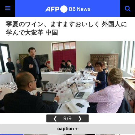
寧夏のワイン、ますますおいしく 外国人に
学んで大変革 中国
❮
9/9
❯
caption +