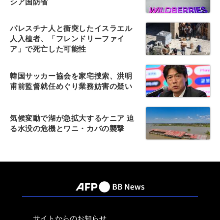
シア国防省
パレスチナ人と衝突したイスラエル
人入植者、「フレンドリーファイ
ア」で死亡した可能性
韓国サッカー協会を家宅捜索、洪明
甫前監督就任めぐり業務妨害の疑い
気候変動で湖が急拡大するケニア 迫
る水没の危機とワニ・カバの襲撃
サイトからのお知らせ