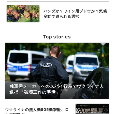
パンダか？ワイン用ブドウか？気候
変動で迫られる選択
Top stories
独軍需メーカーへのスパイ行為でウクライナ人
逮捕 「破壊工作の準備」
ウクライナの無人機605機撃墜、ロ