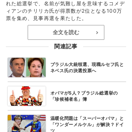
れた総選挙で、名前が気難し屋を意味するコメデ
ィアンのチリリカ氏が得票数が2位となる100万
票を集め、見事再選を果たした。
全文を読む
>
関連記事
ブラジル大統領選、現職ルセフ氏と
ネベス氏の決選投票へ
オバマが5人？ブラジル総選挙の
「珍候補者名」簿
温暖化問題は「スーパーオバマ」と
「ワンダーメルケル」が解決？ドイ
ツ