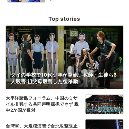
Top stories
タイの学校で10代少年が発砲、教師・生徒ら6
人殺害 祖父母殺害した後移動
太平洋諸島フォーラム、中国のミサ
イル非難する共同声明採択できず 親
中2か国が反対
台湾軍、大規模演習で台北攻撃阻止