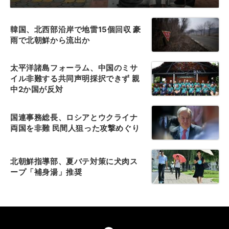
韓国、北西部沿岸で地雷15個回収 豪
雨で北朝鮮から流出か
太平洋諸島フォーラム、中国のミサ
イル非難する共同声明採択できず 親
中2か国が反対
国連事務総長、ロシアとウクライナ
両国を非難 民間人狙った攻撃めぐり
北朝鮮指導部、夏バテ対策に犬肉ス
ープ「補身湯」推奨