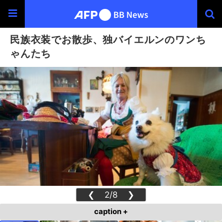
民族衣装でお散歩、独バイエルンのワンち
ゃんたち
❮
2/8
❯
caption +