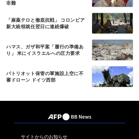
非難
「麻薬テロと徹底抗戦」 コロンビア
新大統領就任翌日に連続爆破
ハマス、ガザ和平案「履行の準備あ
り」 米にイスラエルへの圧力要求
パトリオット保管の軍施設上空に不
審ドローン ドイツ西部
サイトからのお知らせ