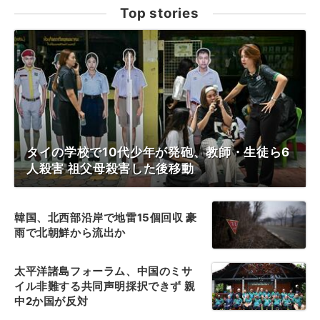
Top stories
タイの学校で10代少年が発砲、教師・生徒ら6
人殺害 祖父母殺害した後移動
韓国、北西部沿岸で地雷15個回収 豪
雨で北朝鮮から流出か
太平洋諸島フォーラム、中国のミサ
イル非難する共同声明採択できず 親
中2か国が反対