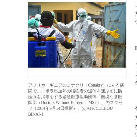
アフリカ・ギニアのコナクリ（Conakry）にある病
院で、エボラ出血熱の犠牲者の遺体を運ぶ前に防
護服を消毒をする緊急医療援助団体「国境なき医
師団（Doctors Without Borders、MSF）」のスタッ
フ（2014年9月14日撮影）。(c)AFP/CELLOU
BINANI