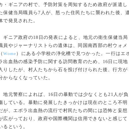
カ・ギニアの村で、予防対策を周知するため政府が派遣し
た保健当局職員ら7人が、怒った住民たちに襲われた後、
体で発見された。
ギニア政府の18日の発表によると、地元の衛生保健当局
職員やジャーナリストらの遺体は、同国南西部の村ウォメ
（
）にある小学校の浄化槽で見つかった。一行はエ
Wome
ラ出血熱の感染予防に関する訪問教育のため、16日に現地
入りしたが、村人たちから石を投げ付けられた後、行方が
分からなくなっていた。
地元警察によれば、16日の暴動では少なくとも21人が負
傷している。暴動に発展したきっかけは現在のところ不明
だが、エボラ出血熱の流行で村民たちの間には恐怖と妄想
が広がっており、政府や国際機関は信用できないと感じて
いるという。