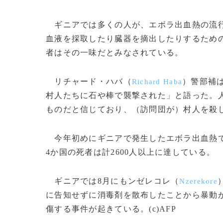
ギニアでは多くの人が、エボラ出血熱の流行
血液を採取したり臓器を摘出したりするため
者はその一味だとみなされている。
リチャード・ハバ（
）警部補は
Richard Haba
村人たちに石や棒で襲撃された」と語った。
ものだと信じており、（訪問団が）村人を殺
今年初めにギニアで発生したエボラ出血熱で
4か国の死者は計2600人以上に達している。
ギニアでは8月にもンゼレコレ（
Nzerekore
に告知せずに消毒剤を散布したことから暴動が
傷する事件が起きている。(c)AFP