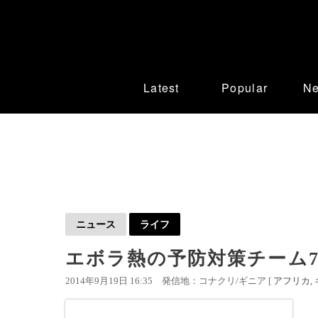
Latest
Popular
N
ニュース
ライフ
エボラ熱の予防対策チーム7
2014年9月19日 16:35
発信地：コナクリ/ギニア [
アフリカ