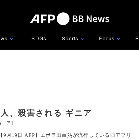
ews
SDGs
Sports
Focus
P
∨
∨
∨
人、殺害される ギニア
ギニア
]
【9月19日 AFP】エボラ出血熱が流行している西アフリ