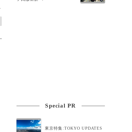
>
Special PR
東京特集:TOKYO UPDATES