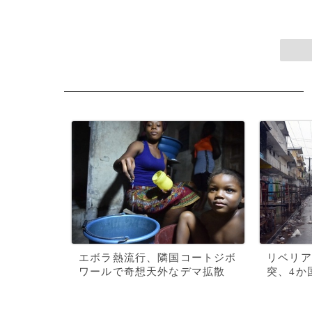
エボラ熱流行、隣国コートジボ
リベリア
ワールで奇想天外なデマ拡散
突、4か