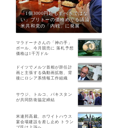
「1個3000円超もすべきではな
い」ブリトーの価格めぐる議論、
米共和党の「内戦」に発展
マラドーナさんの「神の手」
ボール、今月競売に 落札予想
価格は1千万ドル
ドイツでメルツ首相が辞任計
画と主張する偽動画拡散、背
後にロシア系情報工作組織
カ
サウジ、トルコ、パキスタン
が共同防衛協定締結
米連邦高裁、ホワイトハウス
宴会場建設を差し止め トラン
プ氏は上訴へ