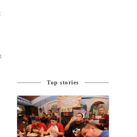
遺
ボ
Top stories