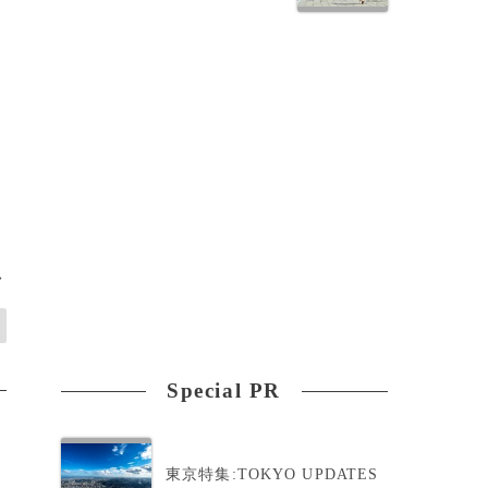
の
>
Special PR
東京特集:TOKYO UPDATES