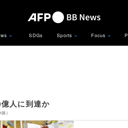
ews
SDGs
Sports
Focus
P
∨
∨
∨
10億人に到達か
米国
]