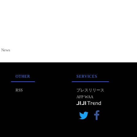
News
OTHER
SERVICES
RSS
プレスリリース
AFP WAA