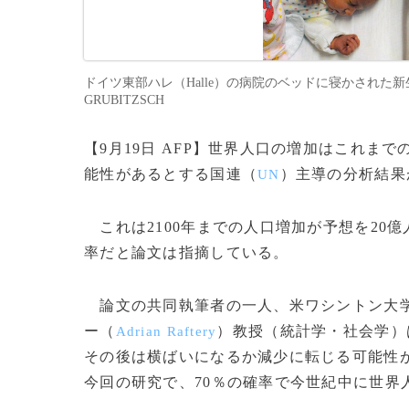
ドイツ東部ハレ（Halle）の病院のベッドに寝かされた新生児た
GRUBITZSCH
【9月19日 AFP】世界人口の増加はこれま
能性があるとする国連（
）主導の分析結果
UN
これは2100年までの人口増加が予想を20
率だと論文は指摘している。
論文の共同執筆者の一人、米ワシントン大
ー（
）教授（統計学・社会学）
Adrian Raftery
その後は横ばいになるか減少に転じる可能性が
今回の研究で、70％の確率で今世紀中に世界