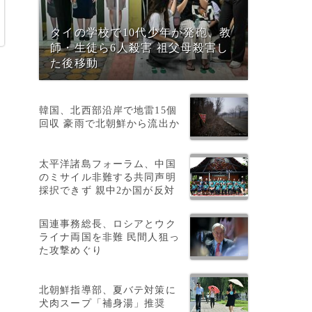
タイの学校で10代少年が発砲、教
師・生徒ら6人殺害 祖父母殺害し
た後移動
韓国、北西部沿岸で地雷15個
回収 豪雨で北朝鮮から流出か
。
太平洋諸島フォーラム、中国
のミサイル非難する共同声明
採択できず 親中2か国が反対
国連事務総長、ロシアとウク
ライナ両国を非難 民間人狙っ
た攻撃めぐり
、
北朝鮮指導部、夏バテ対策に
犬肉スープ「補身湯」推奨