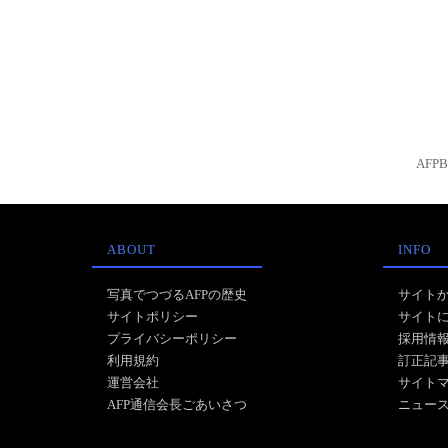
AFP
ABOUT
INFO
写真でつづるAFPの歴史
サイト
サイトポリシー
サイト
プライバシーポリシー
採用情
利用規約
訂正記
運営会社
サイト
AFP通信会長ごあいさつ
ニュー