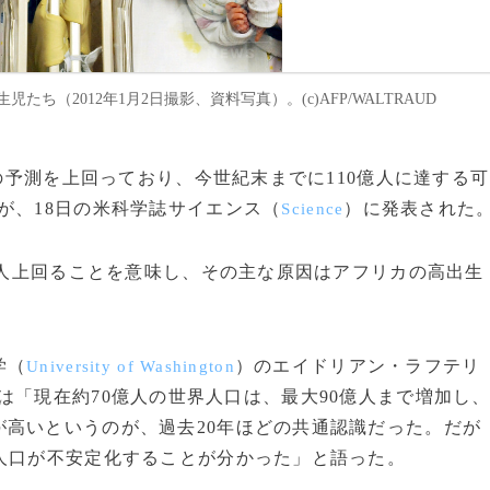
ち（2012年1月2日撮影、資料写真）。(c)AFP/WALTRAUD
での予測を上回っており、今世紀末までに110億人に達する可
が、18日の米科学誌サイエンス（
）に発表された
Science
億人上回ることを意味し、その主な原因はアフリカの高出生
学（
）のエイドリアン・ラフテリ
University of Washington
は「現在約70億人の世界人口は、最大90億人まで増加し
高いというのが、過去20年ほどの共通認識だった。だが
人口が不安定化することが分かった」と語った。